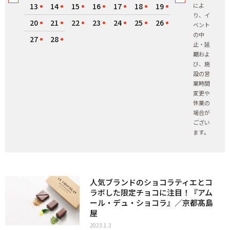
13
14
15
16
17
18
19
によ
り、イ
20
21
22
23
24
25
26
ベント
の中
27
28
止・延
期およ
び、施
設の営
業時間
変更や
休業の
場合が
ござい
ます。
人気ブランドのショコラティエとコ
ラボした限定チョコに注目！『アム
ール・デュ・ショコラ』／京都髙島
屋
2023.1.3