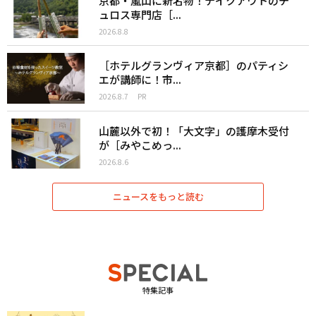
京都・嵐山に新名物！テイクアウトのチ
ュロス専門店［...
2026.8.8
［ホテルグランヴィア京都］のパティシ
エが講師に！市...
2026.8.7
PR
山麓以外で初！「大文字」の護摩木受付
が［みやこめっ...
2026.8.6
ニュースをもっと読む
特集記事