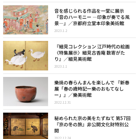
音を感じられる作品を一堂に展示
『音のハーモニー ―印象が奏でる風
景―』／京都府立堂本印象美術館
2023.1.2
『細見コレクション 江戸時代の絵画
〈特集展示〉細見古香庵 数寄がた
り』／細見美術館
2023.1.1
樂焼の春らんまんを楽しんで 『新春
展「春の歳時記ー樂のおもてなし
ー」』／樂美術館
2022.12.31
秘められた京の美をたずねて 第57回
『京の冬の旅』非公開文化財特別公
開
2022.12.24