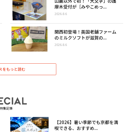
山麓以外で初！「大文字」の護
摩木受付が［みやこめっ...
2026.8.6
関西初登場！英国老舗ファーム
のミルクソフトが滋賀の...
2026.8.6
スをもっと読む
特集記事
【2026】暑い季節でも京都を満
喫できる、おすすめ...