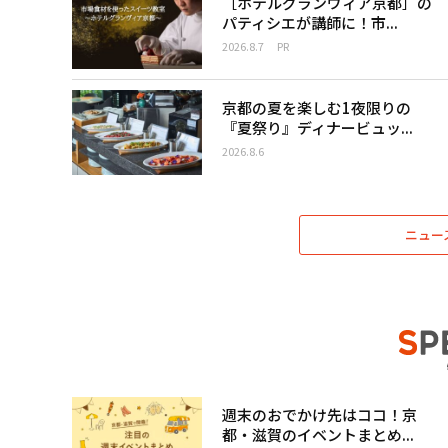
［ホテルグランヴィア京都］の
パティシエが講師に！市...
2026.8.7
PR
京都の夏を楽しむ1夜限りの
『夏祭り』ディナービュッ...
2026.8.6
ニュー
週末のおでかけ先はココ！京
都・滋賀のイベントまとめ...