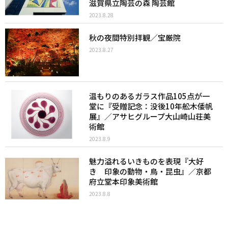
滋賀県立陶芸の森 陶芸館
2023.8.28
秋の夜間特別拝観／宝厳院
2023.8.27
温もりのあるガラス作品105点が一
堂に『受贈記念：没後10年舩木倭帆
展』／アサヒグループ大山崎山荘美
術館
2023.8.9
魅力溢れるいきものを表現『大好
き 印象の動物・鳥・昆虫』／京都
府立堂本印象美術館
2023.8.8