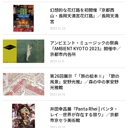
幻想的な花灯路を初開催『京都西
山・長岡天満宮花灯路』／長岡天満
宮
2023.11.23
アンビエント・ミュージックの祭典
『AMBIENT KYOTO 2023』開催中／
京都市内各所
2023.11.6
第26回展示『「旅の絵本Ⅱ」「歌の
風景」安野光雅』／森の中の家安野
光雅館
2023.10.31
井田幸昌展『Panta Rhei | パンタ・
レイ—世界が存在する限り』／京都
市京セラ美術館
2023.10.31