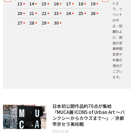
13
14
15
16
17
18
19
によ
り、イ
20
21
22
23
24
25
26
ベント
の中
27
28
29
30
止・延
期およ
び、施
設の営
業時間
変更や
休業の
場合が
ござい
ます。
日本初公開作品約70点が集結
『MUCA展 ICONS of Urban Art ～バ
ンクシーからカウズまで〜』／京都
市京セラ美術館
2023.12.18