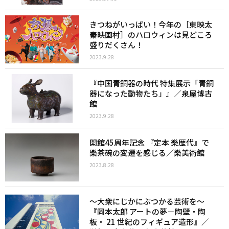
きつねがいっぱい！今年の［東映太
秦映画村］のハロウィンは見どころ
盛りだくさん！
2023.9.28
『中国青銅器の時代 特集展示「青銅
器になった動物たち」』／泉屋博古
館
2023.9.28
開館45周年記念 『定本 樂歴代』で
樂茶碗の変遷を感じる／樂美術館
2023.8.28
〜大衆にじかにぶつかる芸術を〜
『岡本太郎 アートの夢－陶壁・陶
板・ 21 世紀のフィギュア造形』／