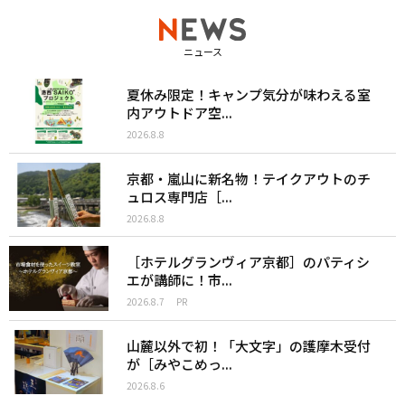
ニュース
夏休み限定！キャンプ気分が味わえる室
内アウトドア空...
2026.8.8
京都・嵐山に新名物！テイクアウトのチ
ュロス専門店［...
2026.8.8
［ホテルグランヴィア京都］のパティシ
エが講師に！市...
2026.8.7
PR
山麓以外で初！「大文字」の護摩木受付
が［みやこめっ...
2026.8.6