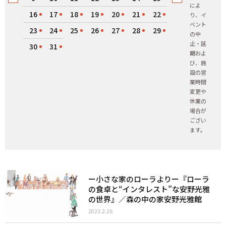
によ
16
17
18
19
20
21
22
り、イ
ベント
23
24
25
26
27
28
29
の中
止・延
30
31
期およ
び、施
設の営
業時間
変更や
休業の
場合が
ござい
ます。
ー小さな家のローラよりー『ローラ
の食卓と“インタレスト”な安野光雅
の世界』／森の中の家安野光雅館
2023.2.26