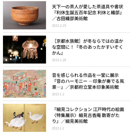
天下一の茶人が愛した茶道具や書状
『利休生誕五百年記念 利休と織部』
／古田織部美術館
2023.2.25
［京都水族館］が冬ならではの温か
な空間に！『冬のあったかすいぞく
かん』
2023.1.29
音を感じられる作品を一堂に展示
『音のハーモニー ―印象が奏でる風
景―』／京都府立堂本印象美術館
2023.1.2
『細見コレクション 江戸時代の絵画
〈特集展示〉細見古香庵 数寄がた
り』／細見美術館
2023.1.1