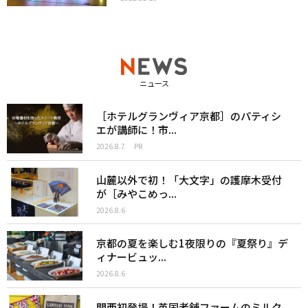
ニュース
［ホテルグランヴィア京都］のパティシ
エが講師に！市...
2026.8.7
PR
山麓以外で初！「大文字」の護摩木受付
が［みやこめっ...
2026.8.6
京都の夏を楽しむ1夜限りの『夏祭り』デ
ィナービュッ...
2026.8.6
関西初登場！英国老舗ファームのミルク