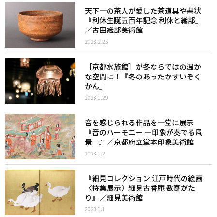
天下一の茶人が愛した茶道具や書状
『利休生誕五百年記念 利休と織部』
／古田織部美術館
2023.2.25
［京都水族館］が冬ならではの温か
な空間に！『冬のあったかすいぞく
かん』
2023.1.29
音を感じられる作品を一堂に展示
『音のハーモニー ―印象が奏でる風
景―』／京都府立堂本印象美術館
2023.1.2
『細見コレクション 江戸時代の絵画
〈特集展示〉細見古香庵 数寄がた
り』／細見美術館
2023.1.1