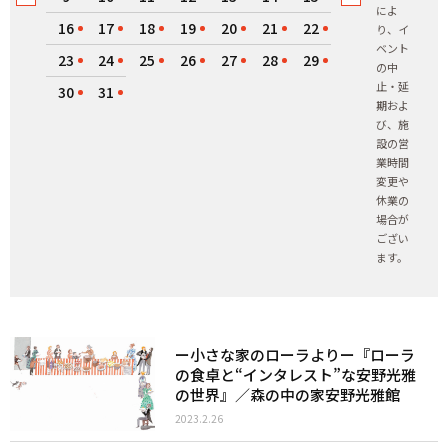
によ
16
17
18
19
20
21
22
り、イ
ベント
23
24
25
26
27
28
29
の中
止・延
30
31
期およ
び、施
設の営
業時間
変更や
休業の
場合が
ござい
ます。
ー小さな家のローラよりー『ローラ
の食卓と“インタレスト”な安野光雅
の世界』／森の中の家安野光雅館
2023.2.26