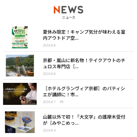
ニュース
夏休み限定！キャンプ気分が味わえる室
内アウトドア空...
2026.8.8
京都・嵐山に新名物！テイクアウトのチ
ュロス専門店［...
2026.8.8
［ホテルグランヴィア京都］のパティシ
エが講師に！市...
2026.8.7
PR
山麓以外で初！「大文字」の護摩木受付
が［みやこめっ...
2026.8.6