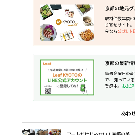
京都の地元グルメ
取材件数年間6
り寄せサイト。
今なら
公式LI
京都の最新情報が
毎週金曜日の朝
で、 知ってい
登録中。
お友達
あわ
アートだけじゃない！京都の美