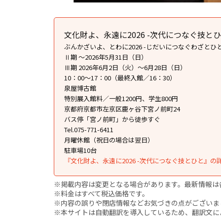
文化財よ、永遠に2026 -次代につなぐ技と
ぶんかざいよ、とわに2026 -じだいにつなぐわざとひ
Ⅱ期 〜2026年5月31日（日）
Ⅲ期 2026年6月2日（火）～6月28日（日）
10：00〜17：00（最終入館／16：30）
泉屋博古館
特別展入館料／一般1200円、学生800円
京都府京都市左京区鹿ヶ谷下宮ノ前町24
バス停「宮ノ前町」から徒歩すぐ
Tel.075-771-6411
月曜休館（祝日の場合は翌日）
駐車場10台
『文化財よ、永遠に2026 -次代につなぐ技とひと』の
※掲載内容は変更となる場合があります。最新情報は
※料金はすべて税込価格です。
※内容の誤りや閉店情報などお気づきの点がございましたら、i
※本サイトは自動翻訳を導入しているため、翻訳文に