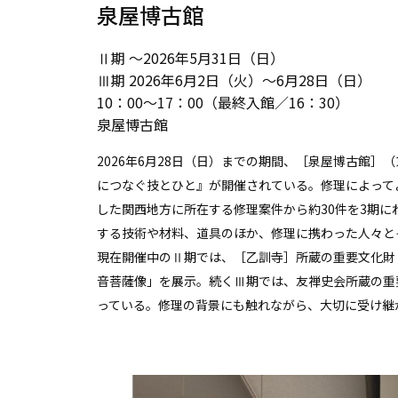
泉屋博古館
Ⅱ期 〜2026年5月31日（日）
Ⅲ期 2026年6月2日（火）～6月28日（日）
10：00〜17：00（最終入館／16：30）
泉屋博古館
2026年6月28日（日）までの期間、［泉屋博古館］
につなぐ技とひと』が開催されている。修理によって
した関西地方に所在する修理案件から約30件を3期
する技術や材料、道具のほか、修理に携わった人々と
現在開催中のⅡ期では、［乙訓寺］所蔵の重要文化財
音菩薩像」を展示。続くⅢ期では、友禅史会所蔵の重
っている。修理の背景にも触れながら、大切に受け継