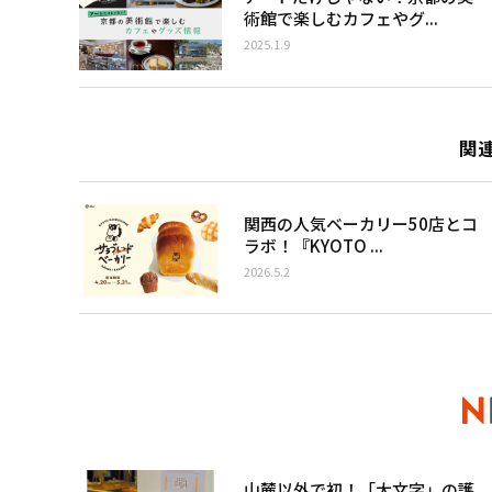
術館で楽しむカフェやグ...
2025.1.9
関
関西の人気ベーカリー50店とコ
ラボ！『KYOTO ...
2026.5.2
山麓以外で初！「大文字」の護