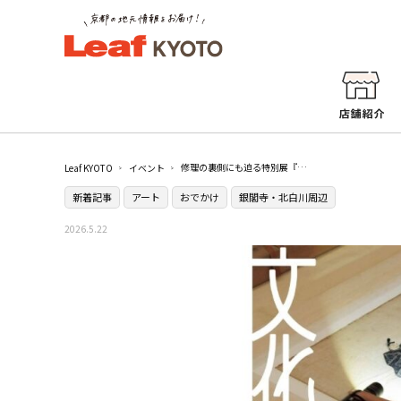
修理の裏側にも迫る特別展『文化財よ、永遠に2026』が開催中／泉屋博古館
Leaf KYOTO
イベント
新着記事
アート
おでかけ
銀閣寺・北白川周辺
2026.5.22