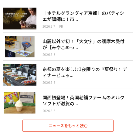
［ホテルグランヴィア京都］のパティシ
エが講師に！市...
2026.8.7
PR
山麓以外で初！「大文字」の護摩木受付
が［みやこめっ...
2026.8.6
京都の夏を楽しむ1夜限りの『夏祭り』デ
ィナービュッ...
2026.8.6
関西初登場！英国老舗ファームのミルク
ソフトが滋賀の...
2026.8.6
ニュースをもっと読む