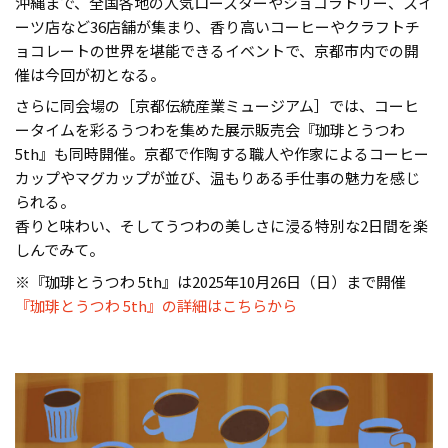
沖縄まで、全国各地の人気ロースターやショコラトリー、スイ
ーツ店など36店舗が集まり、香り高いコーヒーやクラフトチ
ョコレートの世界を堪能できるイベントで、京都市内での開
催は今回が初となる。
さらに同会場の［京都伝統産業ミュージアム］では、コーヒ
ータイムを彩るうつわを集めた展示販売会『珈琲とうつわ
5th』も同時開催。京都で作陶する職人や作家によるコーヒー
カップやマグカップが並び、温もりある手仕事の魅力を感じ
られる。
香りと味わい、そしてうつわの美しさに浸る特別な2日間を楽
しんでみて。
※『珈琲とうつわ 5th』は2025年10月26日（日）まで開催
『珈琲とうつわ 5th』の詳細はこちらから