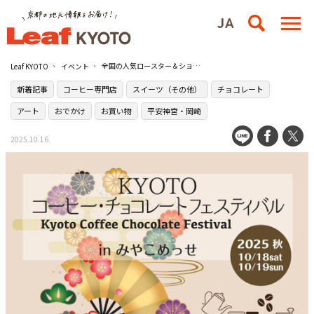
全国の人気ロースター＆ショコラトリーが集う『KYOTO コーヒー・チョコレートフェスティバル』が京都市内初開催！／京都市勧業館 みやこめっせ
Leaf KYOTO
イベント
新着記事
コーヒー専門店
スイーツ（その他）
チョコレート
アート
おでかけ
お買い物
平安神宮・岡崎
2025.10.16