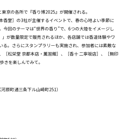
都と東京の各所で『香り博2025』が開催される。
本香堂］の3社が主催するイベントで、春の心地よい季節に
。今回のテーマは“世界の香り”で、6つの大陸をイメージし
センス）」が数量限定で販売されるほか、各店舗では香道体験やワ
いる。​さらにスタンプラリーも実施され、参加者には素敵な
、［松栄堂 京都本店・薫習館］、［香十 二寧坂店］、［無印
街歩きを楽しんでみて。
区河原町通三条下ル山崎町251）