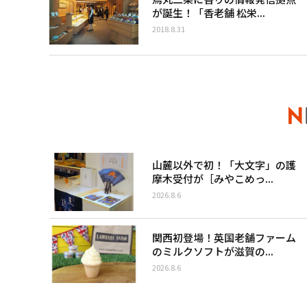
が誕生！「香老舗 松栄...
2018.8.31
山麓以外で初！「大文字」の護
摩木受付が［みやこめっ...
2026.8.6
関西初登場！英国老舗ファーム
のミルクソフトが滋賀の...
2026.8.6