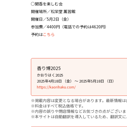
○聞香を楽しむ会
開催場所／松栄堂 薫習館
開催日／5月2日（金）
参加費／4400円（電話での予約は4620円）
予約は
こちら
香り博2025
かおりはく2025
2025年4月18日 （金） ～ 2025年5月18日 （日）
https://kaorihaku.com/
※掲載内容は変更となる場合があります。最新情報は
※料金はすべて税込価格です。
※内容の誤りや閉店情報などお気づきの点がございましたら、i
※本サイトは自動翻訳を導入しているため、翻訳文に