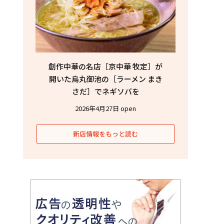
創作中華の名店［京中華 牧定］が
開いた烏丸御池の［ラーメン まき
さだ］でネギソバを
2026年4月27日 open
新店情報をもっと読む