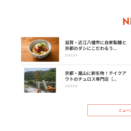
滋賀・近江八幡市に自家製麺と
京都のダシにこだわるう...
2026.8.9
京都・嵐山に新名物！テイクア
ウトのチュロス専門店［...
2026.8.8
ニュー