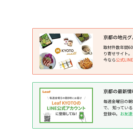
京都の地元グルメ
取材件数年間6
り寄せサイト。
今なら
公式LI
京都の最新情報が
毎週金曜日の朝
で、 知ってい
登録中。
お友達