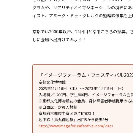
グラムや、リアリティとイマジネーションの境界にあ
ィスト、アヌーク・ドゥ・クレルクの短編映像集も上
京都では2000年以降、24回⽬となるこちらの祭典
しに会場へ出掛けてみよう！
『イメージフォーラム・フェスティバル202
京都文化博物館
2023年11月16日 （木） ～ 2023年11月19日 （日）
⼊場料／1200円、学⽣800円、イメージフォーラム会員1
※京都⽂化博物館友の会員、⾝体障害者⼿帳提⽰の⽅は
※⾃由席、定員⼊替制
京都府京都市中京区東片町623-1
地下鉄「烏丸御池駅」出口5から徒歩3分
http://www.imageforumfestival.com/2023