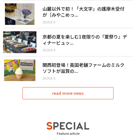
山麓以外で初！「大文字」の護摩木受付
が［みやこめっ...
2026.8.6
京都の夏を楽しむ1夜限りの『夏祭り』デ
ィナービュッ...
2026.8.6
関西初登場！英国老舗ファームのミルク
ソフトが滋賀の...
2026.8.6
read more news
Feature article