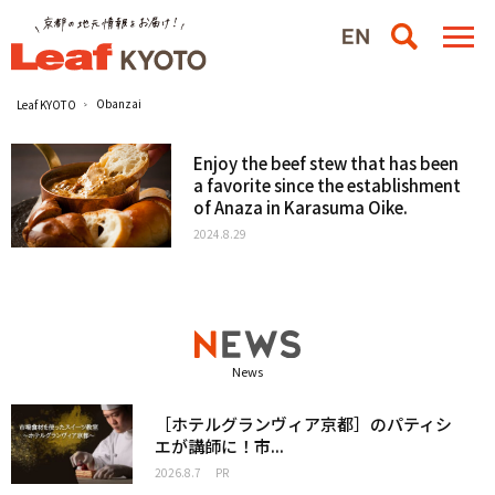
Obanzai
Leaf KYOTO
Enjoy the beef stew that has been
a favorite since the establishment
of Anaza in Karasuma Oike.
2024.8.29
News
［ホテルグランヴィア京都］のパティシ
エが講師に！市...
2026.8.7
PR