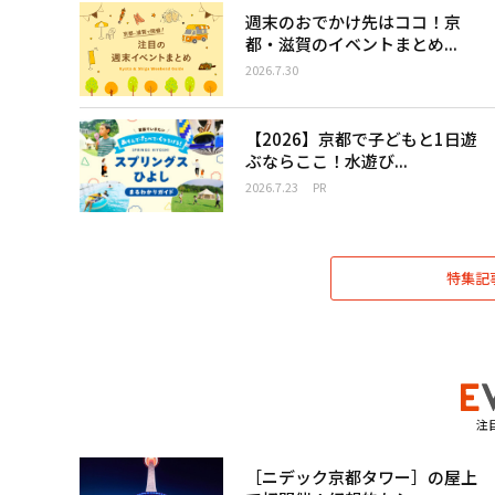
週末のおでかけ先はココ！京
都・滋賀のイベントまとめ...
2026.7.30
【2026】京都で子どもと1日遊
ぶならここ！水遊び...
2026.7.23
PR
特集記
注
［ニデック京都タワー］の屋上