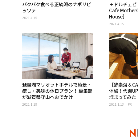
パクパク食べる正統派のナポリピ
＋ドルチェピ
ッツァ
Cafe Mother
House］
2021.4.15
2021.4.15
琵琶湖マリオットホテルで絶景・
［酵素浴＆CA
癒し・美味の休日プラン！ 編集部
体験！代謝U
が滋賀県守山へおでかけ
埋まってみた
2021.1.19
2021.1.13
PR