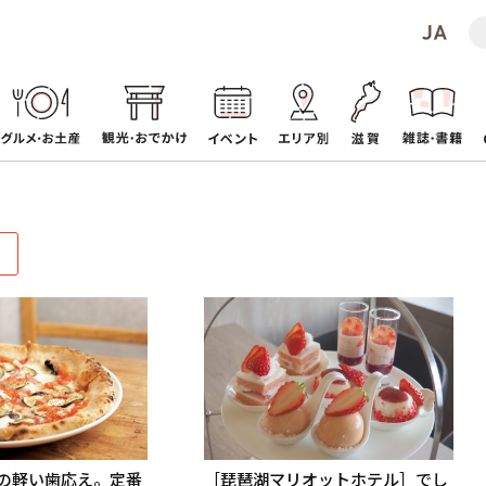
の軽い歯応え。定番
［琵琶湖マリオットホテル］でし