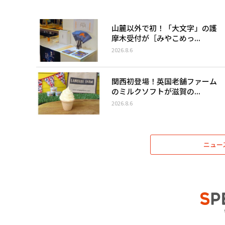
山麓以外で初！「大文字」の護
摩木受付が［みやこめっ...
2026.8.6
関西初登場！英国老舗ファーム
のミルクソフトが滋賀の...
2026.8.6
ニュー