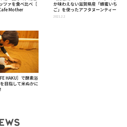
ッツァを食べ比べ［
か味わえない滋賀県産「蜂蜜いち
Cafe Mother
ご」を使ったアフタヌーンティー
2021.2.2
FE HAKU］で酵素浴
Pを目指して米ぬかに
！