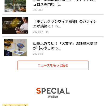
ュロス専門店［...
2026.8.8
［ホテルグランヴィア京都］のパティシ
エが講師に！市...
2026.8.7
PR
山麓以外で初！「大文字」の護摩木受付
が［みやこめっ...
2026.8.6
ニュースをもっと読む
特集記事