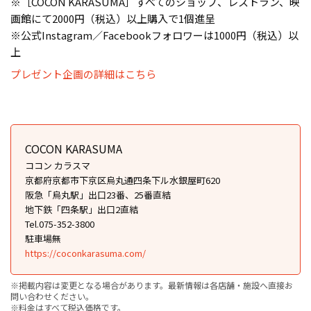
※［COCON KARASUMA］すべてのショップ、レストラン、映
画館にて2000円（税込）以上購入で1個進呈
※公式Instagram／Facebookフォロワーは1000円（税込）以
上
プレゼント企画の詳細はこちら
COCON KARASUMA
ココン カラスマ
京都府京都市下京区烏丸通四条下ル水銀屋町620
阪急「烏丸駅」出口23番、25番直結
地下鉄「四条駅」出口2直結
Tel.075-352-3800
駐車場無
https://coconkarasuma.com/
※掲載内容は変更となる場合があります。最新情報は各店舗・施設へ直接お
問い合わせください。
※料金はすべて税込価格です。