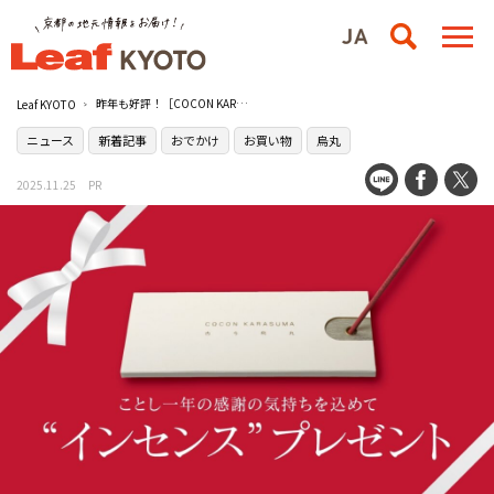
昨年も好評！［COCON KARASUMA（ココン 烏丸）］で人気の香りのアイテムがもらえる企画が今年も開催
Leaf KYOTO
ニュース
新着記事
おでかけ
お買い物
烏丸
2025.11.25
PR