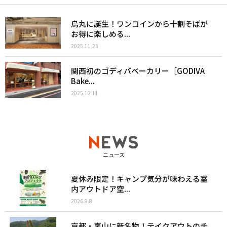
烏丸に誕生！ワンコインから十割そばが
お得に楽しめる...
2025.11.23
関西初のゴディバベーカリー［GODIVA
Bake...
2025.12.11
ニュース
夏休み限定！キャンプ気分が味わえる室
内アウトドア空...
2026.8.8
京都・嵐山に新名物！テイクアウトのチ