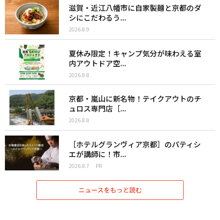
滋賀・近江八幡市に自家製麺と京都のダ
シにこだわるう...
2026.8.9
夏休み限定！キャンプ気分が味わえる室
内アウトドア空...
2026.8.8
京都・嵐山に新名物！テイクアウトのチ
ュロス専門店［...
2026.8.8
［ホテルグランヴィア京都］のパティシ
エが講師に！市...
2026.8.7
PR
ニュースをもっと読む