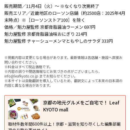
販売期間／11月4日（火）～ ※なくなり次第終了
販売エリア／近畿地区のローソン店舗（約2500店：2025年4月
末時点）※［ローソンストア100］を除く
価格／魁力屋監修 京都背脂醤油ラーメン 697円
魁力屋監修 京都背脂醤油味おにぎり 214円
魁力屋監修 チャーシューメンマともやしのサラダ 333円
※掲載内容は変更となる場合があります。最新情報は各店舗・施設へ直接お
問い合わせください。
※料金はすべて税込価格です。
※内容の誤りや閉店情報などお気づきの点がございましたら、
info@leafkyoto.co.jp までお知らせください。
※本サイトは自動翻訳を導入しているため、翻訳文によって本来の日本語の
内容と異なる場合があります。
京都の地元グルメをご自宅で！ Leaf
KYOTO mall
取材件数年間600件以上！京都・滋賀を知り尽くした編集部厳