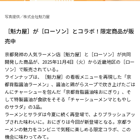
写真提供／株式会社魁力屋
［魁力屋］が［ローソン］とコラボ！限定商品が販
売中
京都発祥の人気ラーメン店［魁力屋］と［ローソン］が共同
開発した商品が、2025年11月4日（火）から近畿地区の［ロー
ソン］で販売されている。
ラインナップは、［魁力屋］の看板メニューを再現した「京
都背脂醤油ラーメン」、醤油と鶏がらスープで炊き上げたごは
んにチャーシューを包んだ「京都背脂醤油味おにぎり」、そ
して特製醤油が食欲をそそる「チャーシューメンマともやし
のサラダ」の3品。
ラーメンとサラダは今夏に続く再登場で、よりブラッシュアッ
プされた味わいに。おにぎりは今回が新登場となる。京都ラ
ーメンの魅力をコンビニで気軽に楽しめる限定コラボ、この
機会に味わってみて。