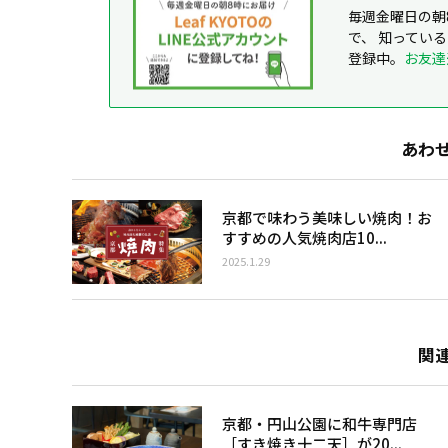
毎週金曜日の朝
で、 知ってい
登録中。
お友達
あわ
京都で味わう美味しい焼肉！お
すすめの人気焼肉店10...
2025.1.29
関
京都・円山公園に和牛専門店
［すき焼き十二天］が20...