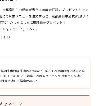
、京都産和牛の精肉が当たる毎年大好評のプレゼントキャン
店にて対象メニューを注文すると、京都産和牛公式WEBサイ
都産和牛のしゃぶしゃぶ用精肉をプレゼント！
イト
をチェックしてみて。
4日（日）
岡牛専門店 牛肉Restaurant牛楽／すみや亀峰菴／精肉と焼
I HOTEL KYOTO／三嶋亭／みのるダイニング 京都ポルタ店／
熊本店）／洋食屋AKIRA
トキャンペーン