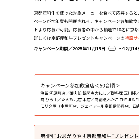
京都産和牛を使った対象メニューを食べて応募すると
ペーンが本年度も開催される。キャンペーン参加飲食
トより応募が可能。応募者の中から抽選で10名に京
詳しくは京都産和牛プレゼントキャンペーンの
特設サ
キャンペーン期間／2025年11月15日（土）～12月1
キャンペーン参加飲食店＜50音順＞
魚留 河原町店／御肉処 銀閣寺大にし／御料理 玉川楼／亀
肉 ひら山／たん熊北店 本店／肉割烹ふたご THE JUNE
モリタ屋（木屋町店、ジェイアール京都伊勢丹店、四条猪
第4回 “おあがりやす京都産和牛”プレゼン