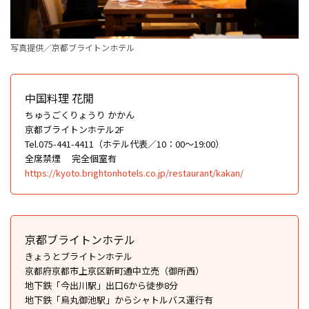
写真提供／京都ブライトンホテル
中国料理 花閒
ちゅうごくりょうり かかん
京都ブライトンホテル2F
Tel.075-441-4411（ホテル代表／10：00〜19:00）
全席禁煙
完全個室有
https://kyoto.brightonhotels.co.jp/restaurant/kakan/
京都ブライトンホテル
きょうとブライトンホテル
京都府京都市上京区新町通中立売（御所西）
地下鉄「今出川駅」出口6から徒歩8分
地下鉄「烏丸御池駅」からシャトルバス運行有