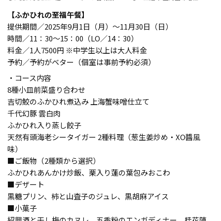
【ふかひれの至福午餐】
提供期間／2025年9月1日（月）〜11月30日（日）
時間／11：30～15：00（LO／14：30）
料金／1人7500円 ※中学生以上は大人料金
予約／予約がベター（個室は事前予約必須）
・コース内容
8種小皿前菜盛り合わせ
吉切鮫のふかひれ煮込み 上海蟹味噌仕立て
千代幻豚 雲白肉
ふかひれ入り蒸し餃子
天然有頭海老シータイガー 2種料理（葱生姜炒め・XO醬風
味）
■ご飯物（2種類から選択）
ふかひれあんかけ炒飯、栗入り蓮の葉包みおこわ
■デザート
黒糖プリン、柿と山査子のジュレ、黒胡麻アイス
■小菓子
紹興酒と干し梅のカヌレ、五香粉のエンガディナー、桂花陳