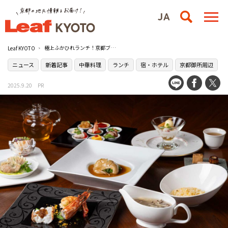
極上ふかひれランチ！京都ブライトンホテル 中国料理［花閒（かかん）］で「ふかひれの至福午餐（シーフーウーサン）」を堪能
Leaf KYOTO
ニュース
新着記事
中華料理
ランチ
宿・ホテル
京都御所周辺
2025.9.20
PR