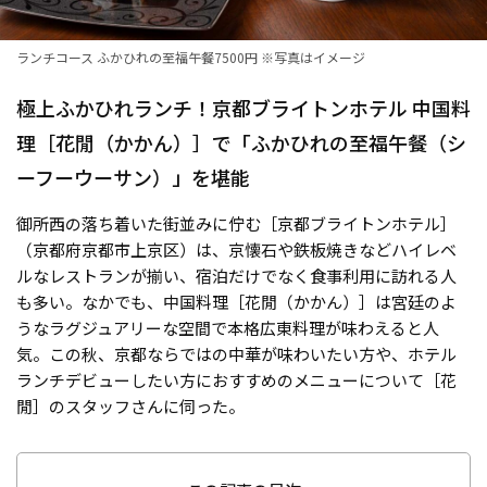
ランチコース ふかひれの至福午餐7500円 ※写真はイメージ
極上ふかひれランチ！京都ブライトンホテル 中国料
理［花閒（かかん）］で「ふかひれの至福午餐（シ
ーフーウーサン）」を堪能
御所西の落ち着いた街並みに佇む［京都ブライトンホテル］
（京都府京都市上京区）は、京懐石や鉄板焼きなどハイレベ
ルなレストランが揃い、宿泊だけでなく食事利用に訪れる人
も多い。なかでも、中国料理［花閒（かかん）］は宮廷のよ
うなラグジュアリーな空間で本格広東料理が味わえると人
気。この秋、京都ならではの中華が味わいたい方や、ホテル
ランチデビューしたい方におすすめのメニューについて［花
閒］のスタッフさんに伺った。