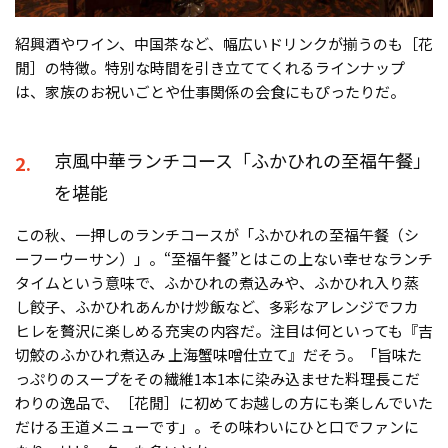
紹興酒やワイン、中国茶など、幅広いドリンクが揃うのも［花
閒］の特徴。特別な時間を引き立ててくれるラインナップ
は、家族のお祝いごとや仕事関係の会食にもぴったりだ。
京風中華ランチコース「ふかひれの至福午餐」
2.
を堪能
この秋、一押しのランチコースが「ふかひれの至福午餐（シ
ーフーウーサン）」。“至福午餐”とはこの上ない幸せなランチ
タイムという意味で、ふかひれの煮込みや、ふかひれ入り蒸
し餃子、ふかひれあんかけ炒飯など、多彩なアレンジでフカ
ヒレを贅沢に楽しめる充実の内容だ。注目は何といっても『吉
切鮫のふかひれ煮込み 上海蟹味噌仕立て』だそう。「旨味た
っぷりのスープをその繊維1本1本に染み込ませた料理長こだ
わりの逸品で、［花閒］に初めてお越しの方にも楽しんでいた
だける王道メニューです」。その味わいにひと口でファンに