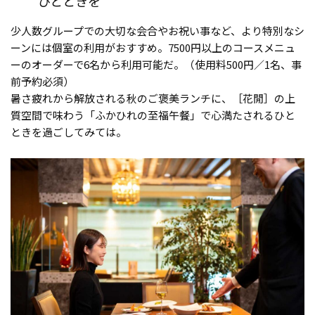
ひとときを
少人数グループでの大切な会合やお祝い事など、より特別なシ
ーンには個室の利用がおすすめ。7500円以上のコースメニュ
ーのオーダーで6名から利用可能だ。（使用料500円／1名、事
前予約必須）
暑さ疲れから解放される秋のご褒美ランチに、［花閒］の上
質空間で味わう「ふかひれの至福午餐」で心満たされるひと
ときを過ごしてみては。