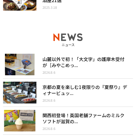
酒屋21選
2025.3.18
ニュース
山麓以外で初！「大文字」の護摩木受付
が［みやこめっ...
2026.8.6
京都の夏を楽しむ1夜限りの『夏祭り』デ
ィナービュッ...
2026.8.6
関西初登場！英国老舗ファームのミルク
ソフトが滋賀の...
2026.8.6