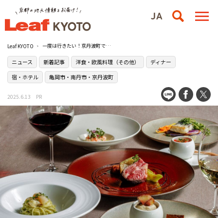
一度は行きたい！京丹波町で楽しむ丹波ワインのコラボイベント
Leaf KYOTO
ニュース
新着記事
洋食・欧風料理（その他）
ディナー
宿・ホテル
亀岡市・南丹市・京丹波町
2025.6.13
PR