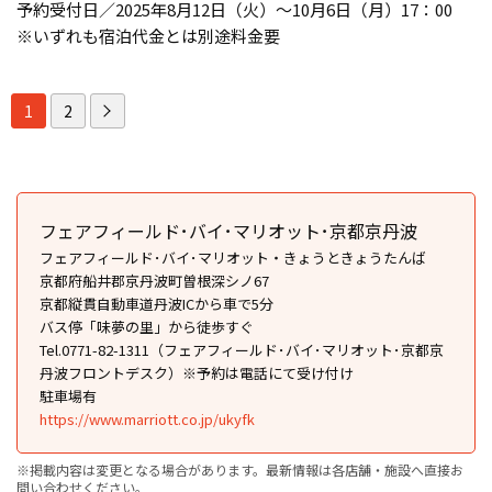
予約受付日／2025年8月12日（火）～10月6日（月）17：00
※いずれも宿泊代金とは別途料金要
1
2
フェアフィールド･バイ･マリオット･京都京丹波
フェアフィールド･バイ･マリオット・きょうときょうたんば
京都府船井郡京丹波町曽根深シノ67
京都縦貫自動車道丹波ICから車で5分
バス停「味夢の里」から徒歩すぐ
Tel.0771-82-1311（フェアフィールド･バイ･マリオット･京都京
丹波フロントデスク）※予約は電話にて受け付け
駐車場有
https://www.marriott.co.jp/ukyfk
※掲載内容は変更となる場合があります。最新情報は各店舗・施設へ直接お
問い合わせください。