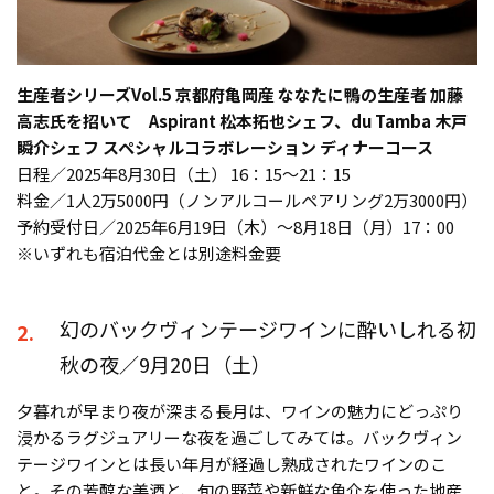
生産者シリーズVol.5 京都府亀岡産 ななたに鴨の生産者 加藤
高志氏を招いて Aspirant 松本拓也シェフ、du Tamba 木戸
瞬介シェフ スペシャルコラボレーション ディナーコース
日程／2025年8月30日（土） 16：15～21：15
料金／1人2万5000円（ノンアルコールペアリング2万3000円）
予約受付日／2025年6月19日（木）～8月18日（月）17：00
※いずれも宿泊代金とは別途料金要
幻のバックヴィンテージワインに酔いしれる初
2.
秋の夜／9月20日（土）
夕暮れが早まり夜が深まる長月は、ワインの魅力にどっぷり
浸かるラグジュアリーな夜を過ごしてみては。バックヴィン
テージワインとは長い年月が経過し熟成されたワインのこ
と。その芳醇な美酒と、旬の野菜や新鮮な魚介を使った地産