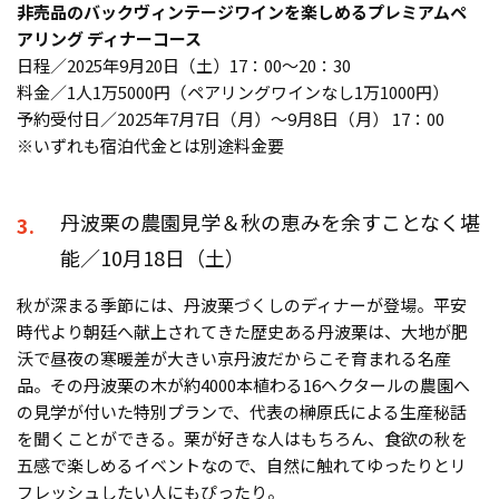
非売品のバックヴィンテージワインを楽しめるプレミアムペ
アリング ディナーコース
日程／2025年9月20日（土）17：00～20：30
料金／1人1万5000円（ペアリングワインなし1万1000円）
予約受付日／2025年7月7日（月）～9月8日（月） 17：00
※いずれも宿泊代金とは別途料金要
丹波栗の農園見学＆秋の恵みを余すことなく堪
3.
能／10月18日（土）
秋が深まる季節には、丹波栗づくしのディナーが登場。平安
時代より朝廷へ献上されてきた歴史ある丹波栗は、大地が肥
沃で昼夜の寒暖差が大きい京丹波だからこそ育まれる名産
品。その丹波栗の木が約4000本植わる16ヘクタールの農園へ
の見学が付いた特別プランで、代表の榊原氏による生産秘話
を聞くことができる。栗が好きな人はもちろん、食欲の秋を
五感で楽しめるイベントなので、自然に触れてゆったりとリ
フレッシュしたい人にもぴったり。