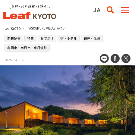
「ASOBIYUKU VILLA」がついに完成！温泉もグルメもレジャーも、京都・南丹市の［レジャー＆スパリゾート ASOBIYUKU 京都るり渓温泉］で過ごす休日
Leaf KYOTO
新着記事
特集
おでかけ
宿・ホテル
観光・体験
亀岡市・南丹市・京丹波町
2026.3.4
PR