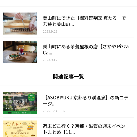
美山町にできた［御料理割烹 真たろ］で
若狭と美山の...
2023.9.29
美山町にある茅葺屋根の店［さかや Pizza
Ca...
2023.9.12
関連記事一覧
［ASOBIYUKU 京都るり渓温泉］の新コテ
ージ...
2025.12.4
PR
週末どこ行く？京都・滋賀の週末イベン
トまとめ【11...