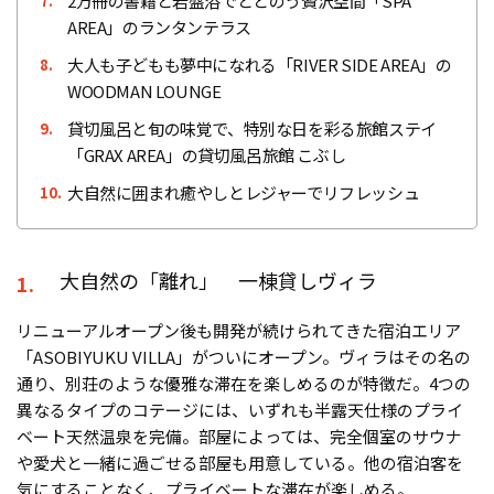
2万冊の書籍と岩盤浴でととのう贅沢空間「SPA
7.
AREA」のランタンテラス
大人も子どもも夢中になれる「RIVER SIDE AREA」の
8.
WOODMAN LOUNGE
貸切風呂と旬の味覚で、特別な日を彩る旅館ステイ
9.
「GRAX AREA」の貸切風呂旅館 こぶし
大自然に囲まれ癒やしとレジャーでリフレッシュ
10.
大自然の「離れ」 一棟貸しヴィラ
1.
リニューアルオープン後も開発が続けられてきた宿泊エリア
「ASOBIYUKU VILLA」がついにオープン。ヴィラはその名の
通り、別荘のような優雅な滞在を楽しめるのが特徴だ。4つの
異なるタイプのコテージには、いずれも半露天仕様のプライ
ベート天然温泉を完備。部屋によっては、完全個室のサウナ
や愛犬と一緒に過ごせる部屋も用意している。他の宿泊客を
気にすることなく、プライベートな滞在が楽しめる。