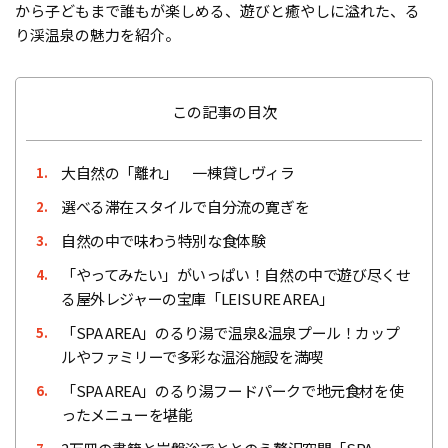
から子どもまで誰もが楽しめる、遊びと癒やしに溢れた、る
り渓温泉の魅力を紹介。
この記事の目次
大自然の「離れ」 一棟貸しヴィラ
1.
選べる滞在スタイルで自分流の寛ぎを
2.
自然の中で味わう特別な食体験
3.
「やってみたい」がいっぱい！自然の中で遊び尽くせ
4.
る屋外レジャーの宝庫「LEISURE AREA」
「SPA AREA」のるり湯で温泉&温泉プール！カップ
5.
ルやファミリーで多彩な温浴施設を満喫
「SPA AREA」のるり湯フードパークで地元食材を使
6.
ったメニューを堪能