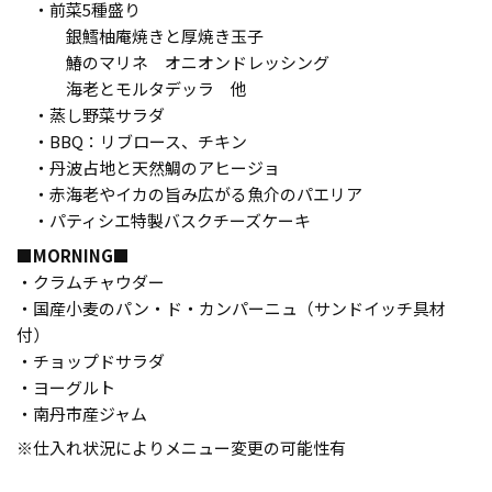
・前菜5種盛り
銀鱈柚庵焼きと厚焼き玉子
鰆のマリネ オニオンドレッシング
海老とモルタデッラ 他
・蒸し野菜サラダ
・BBQ：リブロース、チキン
・丹波占地と天然鯛のアヒージョ
・赤海老やイカの旨み広がる魚介のパエリア
・パティシエ特製バスクチーズケーキ
■MORNING■
・クラムチャウダー
・国産小麦のパン・ド・カンパーニュ（サンドイッチ具材
付）
・チョップドサラダ
・ヨーグルト
・南丹市産ジャム
※仕入れ状況によりメニュー変更の可能性有