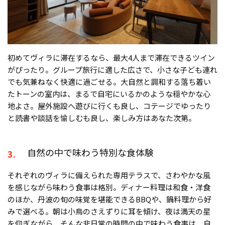
初めてヴィラに滞在するなら、最大4人まで滞在できるツイン
がぴったり。グループ旅行に適した広さで、小さな子ども連れ
でも気兼ねなく快適に過ごせる。大自然と調和する落ち着い
たトーンの室内は、まるで自宅にいるかのような穏やかな心
地よさ。屋外施設へ遊びに行くも良し、コテージでゆったり
と読書や談話を愉しむも良し、楽しみ方はあなた次第。
自然の中で味わう特別な食体験
3.
それぞれのヴィラに備えられた専用テラスで、さわやかな風
を感じながら味わう食事は格別。ディナー料理は和食・洋食
のほか、丹波の旬の味覚を堪能できるBBQや、鍋料理から好
みで選べる。朝は小鳥のさえずりに耳を傾け、夜は満天の星
を仰ぎながら、そんな非日常の時間の中で味わう食事は、自