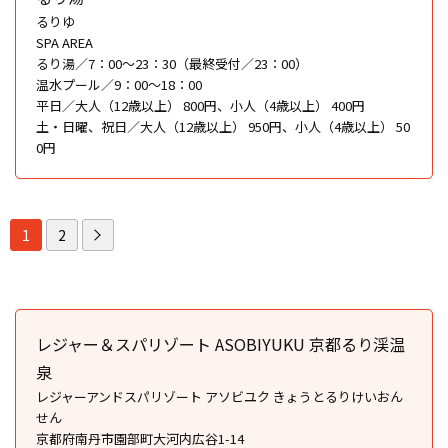
るりゆ
SPA AREA
るり湯／7：00〜23：30（最終受付／23：00）
温水プール／9：00〜18：00
平日／大人（12歳以上） 800円、小人（4歳以上） 400円
土・日曜、祝日／大人（12歳以上） 950円、小人（4歳以上） 50
0円
1
2
レジャー＆スパリゾート ASOBIYUKU 京都るり渓温
泉
レジャーアンドスパリゾート アソビユク きょうとるりけいおん
せん
京都府南丹市園部町大河内広谷1-14