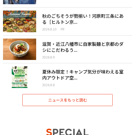
秋のごちそうが勢揃い！河原町三条にあ
る［ヒルトン京...
2026.8.10
PR
滋賀・近江八幡市に自家製麺と京都のダ
シにこだわるう...
2026.8.9
夏休み限定！キャンプ気分が味わえる室
内アウトドア空...
2026.8.8
ニュースをもっと読む