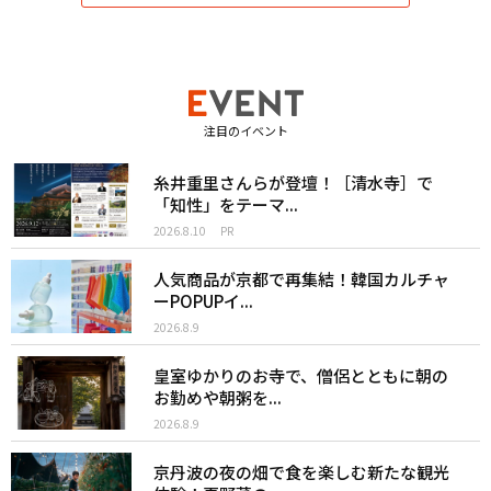
注目のイベント
糸井重里さんらが登壇！［清水寺］で
「知性」をテーマ...
2026.8.10
PR
人気商品が京都で再集結！韓国カルチャ
ーPOPUPイ...
2026.8.9
皇室ゆかりのお寺で、僧侶とともに朝の
お勤めや朝粥を...
2026.8.9
京丹波の夜の畑で食を楽しむ新たな観光