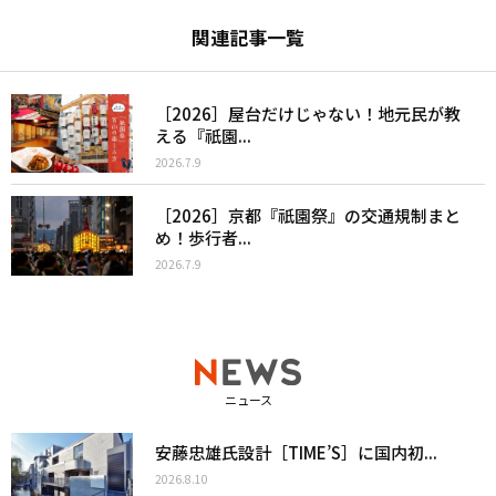
関連記事一覧
［2026］屋台だけじゃない！地元民が教
える『祇園...
2026.7.9
［2026］京都『祇園祭』の交通規制まと
め！歩行者...
2026.7.9
ニュース
安藤忠雄氏設計［TIME’S］に国内初...
2026.8.10