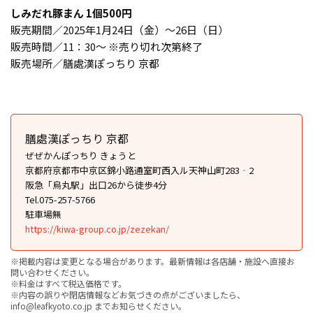
しみだれ豚まん 1個500円
販売期間／2025年1月24日（金）〜26日（日）
販売時間／11：30〜 ※売り切れ次第終了
販売場所／膳處漢ぽっちり 京都
膳處漢ぽっちり 京都
ぜぜかんぽっちり きょうと
京都府京都市中京区錦小路通室町西入ル天神山町283‐2
阪急「烏丸駅」出口26から徒歩4分
Tel.075-257-5766
駐車場無
https://kiwa-group.co.jp/zezekan/
※掲載内容は変更となる場合があります。最新情報は各店舗・施設へ直接お
問い合わせください。
※料金はすべて税込価格です。
※内容の誤りや閉店情報などお気づきの点がございましたら、
info@leafkyoto.co.jp までお知らせください。