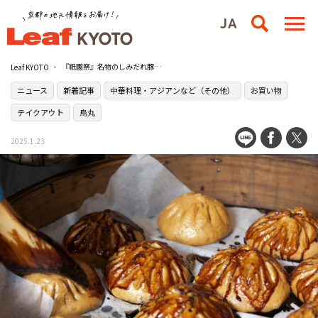
『祇園祭』名物のしみだれ豚まんが1月24日（金）から3日間限定で販売に！［膳處漢ぽっちり 京都］
Leaf KYOTO
ニュース
新着記事
中華料理・アジアンなど（その他）
お買い物
テイクアウト
烏丸
2025.1.23