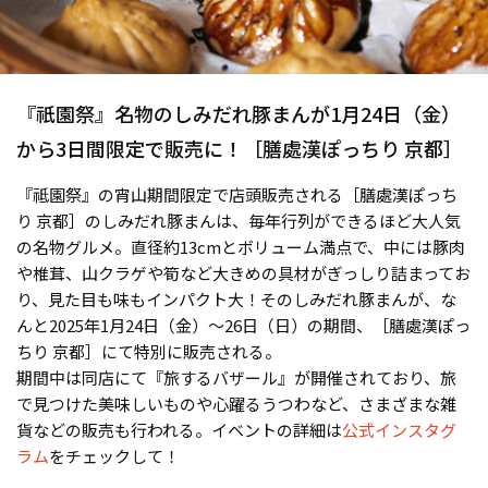
『祇園祭』名物のしみだれ豚まんが1月24日（金）
から3日間限定で販売に！［膳處漢ぽっちり 京都］
『祗園祭』の宵山期間限定で店頭販売される［膳處漢ぽっち
り 京都］のしみだれ豚まんは、毎年行列ができるほど大人気
の名物グルメ。直径約13cmとボリューム満点で、中には豚肉
や椎茸、山クラゲや筍など大きめの具材がぎっしり詰まってお
り、見た目も味もインパクト大！そのしみだれ豚まんが、な
んと2025年1月24日（金）〜26日（日）の期間、［膳處漢ぽっ
ちり 京都］にて特別に販売される。
期間中は同店にて『旅するバザール』が開催されており、旅
で見つけた美味しいものや心躍るうつわなど、さまざまな雑
貨などの販売も行われる。イベントの詳細は
公式インスタグ
ラム
をチェックして！