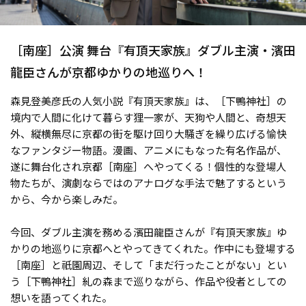
［南座］公演 舞台『有頂天家族』ダブル主演・濱田
龍臣さんが京都ゆかりの地巡りへ！
森見登美彦氏の人気小説『有頂天家族』は、［下鴨神社］の
境内で人間に化けて暮らす狸一家が、天狗や人間と、奇想天
外、縦横無尽に京都の街を駆け回り大騒ぎを繰り広げる愉快
なファンタジー物語。漫画、アニメにもなった有名作品が、
遂に舞台化され京都［南座］へやってくる！個性的な登場人
物たちが、演劇ならではのアナログな手法で魅了するという
から、今から楽しみだ。
今回、ダブル主演を務める濱田龍臣さんが『有頂天家族』ゆ
かりの地巡りに京都へとやってきてくれた。作中にも登場する
［南座］と祇園周辺、そして「まだ行ったことがない」とい
う［下鴨神社］糺の森まで巡りながら、作品や役者としての
想いを語ってくれた。