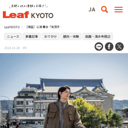
［南座］公演 舞台『有頂天家族』ダブル主演・濱田龍臣さんが京都ゆかりの地巡りへ！
Leaf KYOTO
ニュース
新着記事
おでかけ
観光・体験
祇園・清水寺周辺
2024.10.28
PR