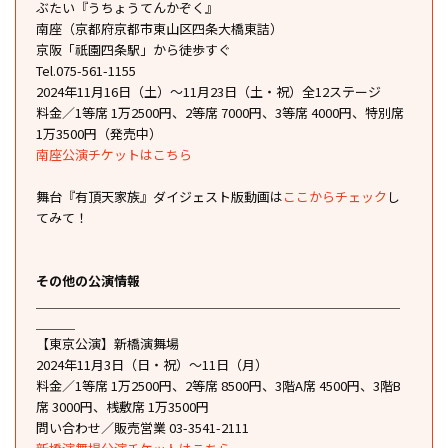
ぶたい『うちょうてんかぞく』
南座（京都府京都市東山区四条大橋東詰）
京阪「祇園四条駅」から徒歩すぐ
Tel.075-561-1155
2024年11月16日（土）～11月23日（土・祝）全12ステージ
料金／1等席 1万2500円、2等席 7000円、3等席 4000円、特別席
1万3500円（発売中）
南座公演チケットはこちら
舞台『有頂天家族』ダイジェスト版動画は
ここからチェック
し
てみて！
その他の公演情報
＿＿＿＿＿＿＿＿＿＿＿＿＿＿＿＿＿＿＿＿＿＿＿＿＿＿＿＿
＿＿＿
【東京公演】新橋演舞場
2024年11月3日（日・祝）～11日（月）
料金／1等席 1万2500円、2等席 8500円、3階A席 4500円、3階B
席 3000円、桟敷席 1万3500円
問い合わせ／販売営業 03-3541-2111