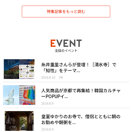
特集記事をもっと読む
注目のイベント
糸井重里さんらが登壇！［清水寺］で
「知性」をテーマ...
2026.8.10
PR
人気商品が京都で再集結！韓国カルチャ
ーPOPUPイ...
2026.8.9
皇室ゆかりのお寺で、僧侶とともに朝の
お勤めや朝粥を...
2026.8.9