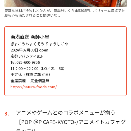
豪華な具材が所狭しと並んだ、鰻雲丹いくら重5308円。ボリューム満点でお
腹も心も満たされること間違いなし
漁港直送 漁師小屋
ぎょこうちょくそう りょうしごや
2024年07月08日 open
京都アバンティB1F
Tel.075-600-9356
11：00～22：00（LO／21：30）
不定休（施設に準ずる）
全席禁煙
完全個室無
https://natura-foods.com/
アニメやゲームとのコラボメニューが揃う
3.
［POP ＠P CAFE-KYOTO-/アニメイトカフェグ