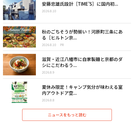
安藤忠雄氏設計［TIME’S］に国内初...
2026.8.10
秋のごちそうが勢揃い！河原町三条にあ
る［ヒルトン京...
2026.8.10
PR
滋賀・近江八幡市に自家製麺と京都のダ
シにこだわるう...
2026.8.9
夏休み限定！キャンプ気分が味わえる室
内アウトドア空...
2026.8.8
ニュースをもっと読む