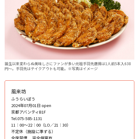
誕生以来変わらぬ美味しさにファンが多い元祖手羽先唐揚は1人前5本入638
円〜。手羽先はテイクアウトも可能。※写真はイメージ
風来坊
ふうらいぼう
2024年07月01日 open
京都アバンティB1F
Tel.075-585-1131
11：00～22：00（LO／21：30）
不定休（施設に準ずる）
全席禁煙
完全個室有