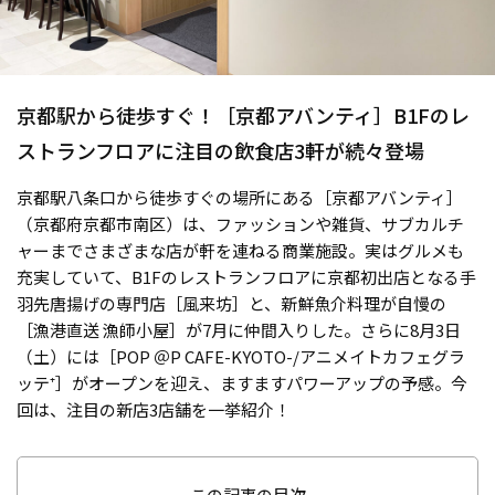
京都駅から徒歩すぐ！［京都アバンティ］B1Fのレ
ストランフロアに注目の飲食店3軒が続々登場
京都駅八条口から徒歩すぐの場所にある［京都アバンティ］
（京都府京都市南区）は、ファッションや雑貨、サブカルチ
ャーまでさまざまな店が軒を連ねる商業施設。実はグルメも
充実していて、B1Fのレストランフロアに京都初出店となる手
羽先唐揚げの専門店［風来坊］と、新鮮魚介料理が自慢の
［漁港直送 漁師小屋］が7月に仲間入りした。さらに8月3日
（土）には［POP ＠P CAFE-KYOTO-/アニメイトカフェグラ
ッテ⁺］がオープンを迎え、ますますパワーアップの予感。今
回は、注目の新店3店舗を一挙紹介！
この記事の目次