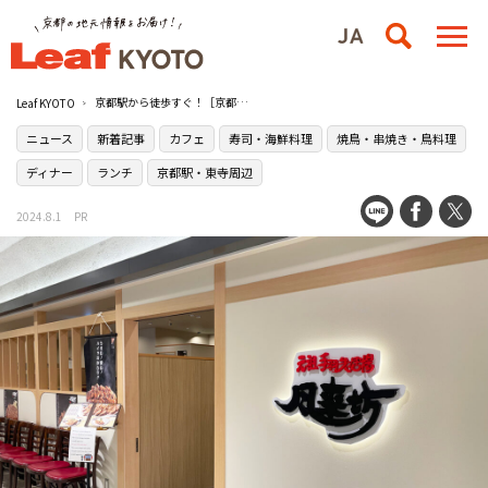
京都駅から徒歩すぐ！［京都アバンティ］B1Fのレストランフロアに注目の飲食店3軒が続々登場
Leaf KYOTO
ニュース
新着記事
カフェ
寿司・海鮮料理
焼鳥・串焼き・鳥料理
ディナー
ランチ
京都駅・東寺周辺
2024.8.1
PR