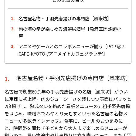
名古屋名物・手羽先唐揚げの専門店［風来坊］
1.
旬の海の幸が楽しめる海鮮居酒屋［漁港直送 漁師小
2.
屋］
アニメやゲームとのコラボメニューが揃う［POP ＠P
3.
CAFE-KYOTO-/アニメイトカフェグラッテ⁺］
名古屋名物・手羽先唐揚げの専門店［風来坊］
1.
名古屋で創業60余年の手羽先唐揚げの名店［風来坊］がつい
に京都に初上陸。肉のジューシーさを残しつつ表面はパリッと
2度揚げし、熟成タレを絡めた看板メニューの元祖手羽先唐揚
をはじめ、味噌おでんやとり天むすといった名古屋の名物メ
ニューが多数ラインナップ。食事に、ビールのおつまみに
と、時間帯を問わず子どもから大人まで楽しめるメニューが
揃うので、買い物途中や仕事帰りに立ち寄ってみて。また手羽