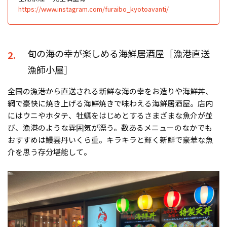
https://www.instagram.com/furaibo_kyotoavanti/
旬の海の幸が楽しめる海鮮居酒屋［漁港直送
2.
漁師小屋］
全国の漁港から直送される新鮮な海の幸をお造りや海鮮丼、
網で豪快に焼き上げる海鮮焼きで味わえる海鮮居酒屋。店内
にはウニやホタテ、牡蠣をはじめとするさまざまな魚介が並
び、漁港のような雰囲気が漂う。数あるメニューのなかでも
おすすめは鰻雲丹いくら重。キラキラと輝く新鮮で豪華な魚
介を思う存分堪能して。