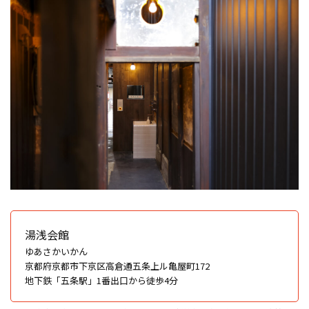
湯浅会館
ゆあさかいかん
京都府京都市下京区高倉通五条上ル亀屋町172
地下鉄「五条駅」1番出口から徒歩4分