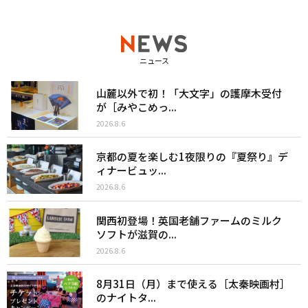
ニュース
山麓以外で初！「大文字」の護摩木受付
が［みやこめっ...
2026.8.6
京都の夏を楽しむ1夜限りの『夏祭り』デ
ィナービュッ...
2026.8.6
関西初登場！英国老舗ファームのミルク
ソフトが滋賀の...
2026.8.6
8月31日（月）まで使える［太秦映画村］
のナイトタ...