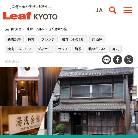
京都・五条にできた話題の施設［湯浅会館（ゆあさかいかん）］に潜入！
Leaf KYOTO
新着記事
特集
フレンチ
和食（その他）
居酒屋
焼肉・ホルモン
ディナー
ランチ
町家
眺めがいい
烏丸
2024.6.27