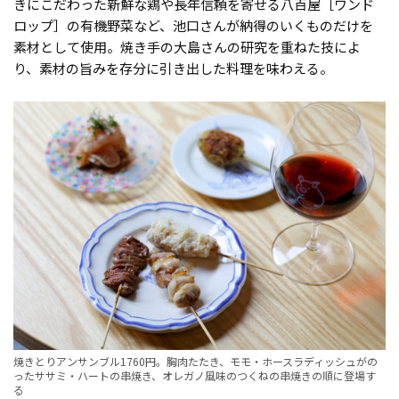
きにこだわった新鮮な鶏や長年信頼を寄せる八百屋［ワンド
ロップ］の有機野菜など、池口さんが納得のいくものだけを
素材として使用。焼き手の大島さんの研究を重ねた技によ
り、素材の旨みを存分に引き出した料理を味わえる。
焼きとりアンサンブル1760円。胸肉たたき、モモ・ホースラディッシュがの
ったササミ・ハートの串焼き、オレガノ風味のつくねの串焼きの順に登場す
る