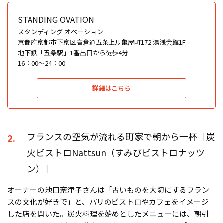
STANDING OVATION
スタンディング オベーション
京都府京都市下京区高倉通五条上ル亀屋町172 湯浅会館1F
地下鉄「五条駅」1番出口から徒歩4分
16：00〜24：00
詳細はこちら
フランスの空気が流れる町家で朝から一杯［炭
2.
火ビストロNattsun（すみびビストロナッツ
ン）］
オーナーの池口奈津子さんは「古いものを大切にするフラン
スの文化が好きで」と、パリのビストロやカフェをイメージ
した店を開いた。炭火料理を始めとしたメニューには、朝引