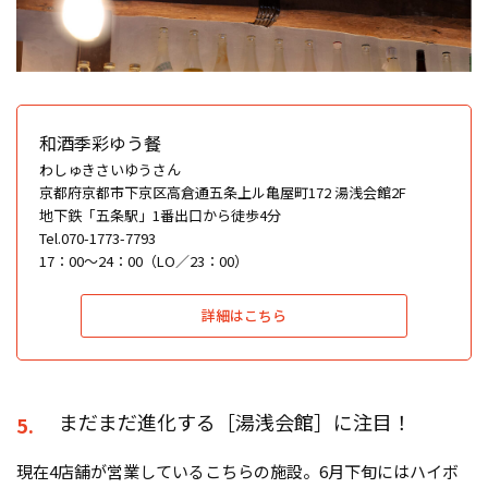
和酒季彩ゆう餐
わしゅきさいゆうさん
京都府京都市下京区高倉通五条上ル亀屋町172 湯浅会館2F
地下鉄「五条駅」1番出口から徒歩4分
Tel.070-1773-7793
17：00〜24：00（LO／23：00）
詳細はこちら
まだまだ進化する［湯浅会館］に注目！
5.
現在4店舗が営業しているこちらの施設。6月下旬にはハイボ