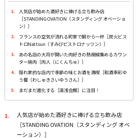
人気店が始めた酒好きに捧げる立ち飲み店
1.
［STANDING OVATION（スタンディング オベーショ
ン）］
フランスの空気が流れる町家で朝から一杯［炭火ビス
2.
トロNattsun（すみびビストロナッツン）］
あの名店の大将が開いた肉好きの熱視線集めるカウン
3.
ター焼肉［肉人（にくんちゅ）］
隠れ家的な店内で季節の味とお酒を満喫［和酒季彩ゆ
4.
う餐（わしゅきさいゆうさん）］
まだまだ進化する［湯浅会館］に注目！
5.
人気店が始めた酒好きに捧げる立ち飲み店
1.
［STANDING OVATION（スタンディング オベ
ーション）］