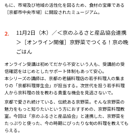
もに、市場及び地域の活性化を図るため、食材の宝庫である
［京都市中央市場］に開設されたミュージアム。
11月2日（木）／＜京のふるさと産品協会連携
2.
＞［オンライン開催］京野菜でつくる！京の晩
ごはん
オンライン受講は初めてだから不安という人も、受講前の受
信確認をはじめとしたサポート体制もあって安心。
本シリーズの講師は、京都の老舗料理店の若手料理人の集ま
りの「京都料理芽生会」が担当する。次世代を担う若手料理
人から京料理の技を教わる貴重な機会を見逃さないで。
京都で愛され続けている、伝統ある京野菜。そんな京野菜の
魅力をもっと知りたいという方におすすめの、京野菜料理教
室。今回は「京のふるさと産品協会」と連携した、京野菜を
たっぷりと使った、今の時期にぴったりな旬の料理を教えても
らえる。