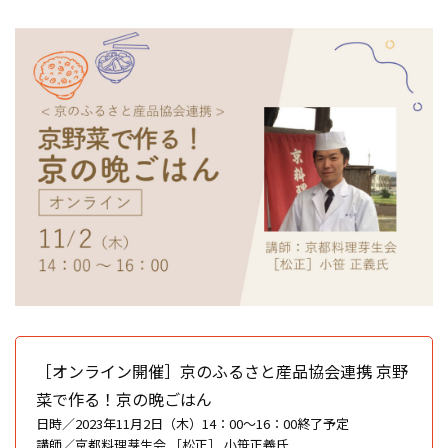
［オンライン開催］京のふるさと産品協会連携 京野
菜で作る！京の晩ごはん
日時／2023年11月2日（木）14：00〜16：00終了予定
講師／京都料理芽生会 ［松正］ 小笹正義氏