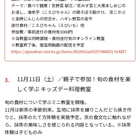
テーマ／食べて健康！京野菜 献立／京みず菜と大黒本しめじの
お浸し、海老芋（こえびちゃん）の鶏そぼろ餡かけ、 京こかぶ
と金時にんじんの炊合せ、ハギレ野菜の金平
送付食材／こえびちゃん（えびいも）他
参加費／事前送付の食材有3000円
※当教室は同時調理・食材送付有のオンライン教室
※教室終了後、復習用動画の配信を予定
https://ajiwaikan.stores.jp/items/650933ae55979800317e48f7
11月11日（土）／親子で参加！旬の食材を楽
3.
しく学ぶ キッズデー料理教室
旬の食材について学ぶミニ教室を開催。
11月は新茶の季節到来。生地に抹茶を練りこんだどら焼き作
りと、抹茶のたて方体験を実施予定。京の食文化に触れなが
ら、抹茶の美味しさを感じられる内容となっている。※抹茶
体験は子どものみ