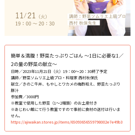
簡単＆満腹！野菜たっぷりごはん ～1日に必要な1／
2の量の野菜の献立～
日時／2023年11月21日（火）19：00〜20：30終了予定
講師／野菜ソムリエ上級プロ・料理家 西村秋保氏
献立／きのこ牛丼、もやしとワカメの梅酢和え、野菜たっぷり
豚汁
参加費／3000円
※教室で使用した野菜（1～2種類）のお土産付き
※あじわい館にて行う教室ですので事前に食材の送付は行いま
せん。
https://ajiwaikan.stores.jp/items/65093656559798002e7e49b3