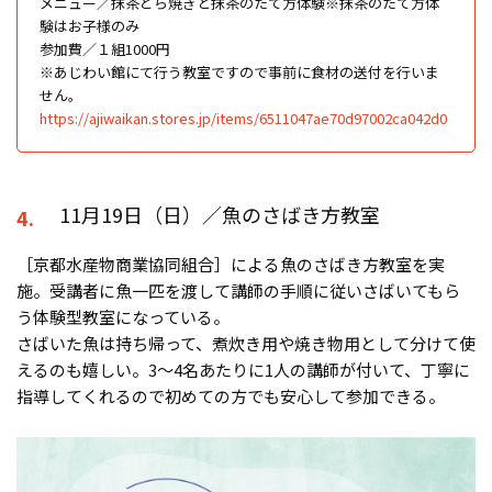
メニュー／抹茶どら焼きと抹茶のたて方体験※抹茶のたて方体
験はお子様のみ
参加費／１組1000円
※あじわい館にて行う教室ですので事前に食材の送付を行いま
せん。
https://ajiwaikan.stores.jp/items/6511047ae70d97002ca042d0
11月19日（日）／魚のさばき方教室
4.
［京都水産物商業協同組合］による魚のさばき方教室を実
施。受講者に魚一匹を渡して講師の手順に従いさばいてもら
う体験型教室になっている。
さばいた魚は持ち帰って、煮炊き用や焼き物用として分けて使
えるのも嬉しい。3～4名あたりに1人の講師が付いて、丁寧に
指導してくれるので初めての方でも安心して参加できる。