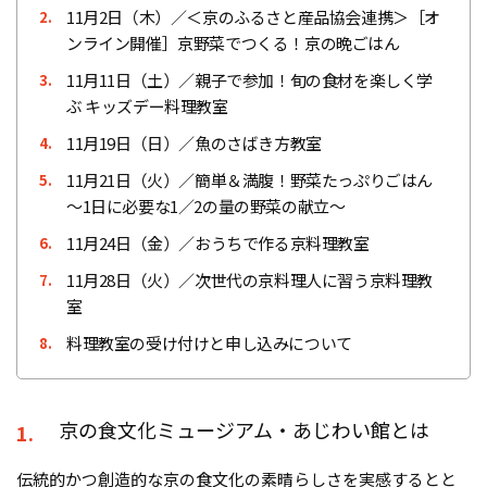
11月2日（木）／＜京のふるさと産品協会連携＞［オ
2.
ンライン開催］京野菜でつくる！京の晩ごはん
11月11日（土）／親子で参加！旬の食材を楽しく学
3.
ぶ キッズデー料理教室
11月19日（日）／魚のさばき方教室
4.
11月21日（火）／簡単＆満腹！野菜たっぷりごはん
5.
～1日に必要な1／2の量の野菜の献立～
11月24日（金）／おうちで作る京料理教室
6.
11月28日（火）／次世代の京料理人に習う京料理教
7.
室
料理教室の受け付けと申し込みについて
8.
京の食文化ミュージアム・あじわい館とは
1.
伝統的かつ創造的な京の食文化の素晴らしさを実感するとと