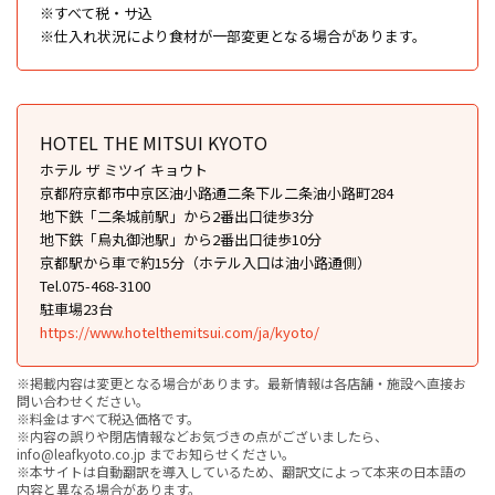
※すべて税・サ込
※仕入れ状況により食材が一部変更となる場合があります。
HOTEL THE MITSUI KYOTO
ホテル ザ ミツイ キョウト
京都府京都市中京区油小路通二条下ル二条油小路町284
地下鉄「二条城前駅」から2番出口徒歩3分
地下鉄「烏丸御池駅」から2番出口徒歩10分
京都駅から車で約15分（ホテル入口は油小路通側）
Tel.075-468-3100
駐車場23台
https://www.hotelthemitsui.com/ja/kyoto/
※掲載内容は変更となる場合があります。最新情報は各店舗・施設へ直接お
問い合わせください。
※料金はすべて税込価格です。
※内容の誤りや閉店情報などお気づきの点がございましたら、
info@leafkyoto.co.jp までお知らせください。
※本サイトは自動翻訳を導入しているため、翻訳文によって本来の日本語の
内容と異なる場合があります。