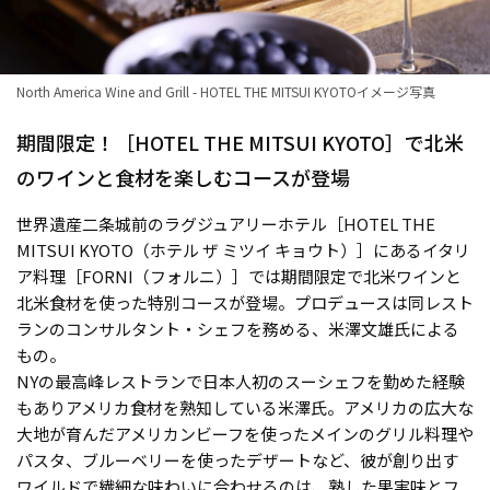
North America Wine and Grill - HOTEL THE MITSUI KYOTOイメージ写真
期間限定！［HOTEL THE MITSUI KYOTO］で北米
のワインと食材を楽しむコースが登場
世界遺産二条城前のラグジュアリーホテル［HOTEL THE
MITSUI KYOTO（ホテル ザ ミツイ キョウト）］にあるイタリ
ア料理［FORNI（フォルニ）］では期間限定で北米ワインと
北米食材を使った特別コースが登場。プロデュースは同レスト
ランのコンサルタント・シェフを務める、米澤文雄氏による
もの。
NYの最高峰レストランで日本人初のスーシェフを勤めた経験
もありアメリカ食材を熟知している米澤氏。アメリカの広大な
大地が育んだアメリカンビーフを使ったメインのグリル料理や
パスタ、ブルーベリーを使ったデザートなど、彼が創り出す
ワイルドで繊細な味わいに合わせるのは、熟した果実味とフ