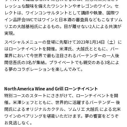
レッシュな酸味を備えたワシントンやオレゴンのワイン。セ
レクトは、ワインコンサルタントとして講師や執筆、国際ワ
イン品評会IWCではワインと日本酒の審査員などもこなすソム
リエの大越基裕氏によるもの。目が離せない2人による共演が
実現。
スペシャルメニューの登場に先駆けて2023年1月14日（土）に
はローンチイベントを開催。米澤氏、大越氏とともに、バー
業界において今世界で最も注目されるバーテンダーの一人後
閑信吾氏の3名が集結。プライベートでも親交のある3名によ
る夢のコラボレーションを楽しんでみて。
North America Wine and Grill ローンチイベント
特別コースのスタートにさきがけて、ローンチイベントを開
催。米澤シェフとともに、世界的に活躍するバーテンダー 後
閑氏によるオリジナルカクテル、ソムリエ 大越氏 による北米
ワインのペアリングを堪能いただけます。夢の饗宴をどうぞ
お見逃しなく。