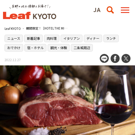
期間限定！［HOTEL THE MITSUI KYOTO］で北米のワインと食材を楽しむコースが登場
Leaf KYOTO
ニュース
新着記事
肉料理
イタリアン
ディナー
ランチ
おでかけ
宿・ホテル
観光・体験
二条城周辺
2022.12.27