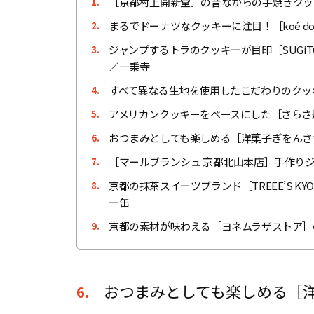
［京都村上開新堂］の昔ながらの手焼きクッ
1.
まるでドーナツなクッキーに注目！［koé don
2.
ジャンプするトラのクッキーが目印［SUGiTORA 
3.
／一乗寺
すべて異なる生地を使用したこだわりのクッキー
4.
アメリカンクッキーをベースにした［さらさ
5.
おつまみとしても楽しめる［洋菓子ぎをんさ
6.
［マールブランシュ 京都北山本店］手作り
7.
京都の抹茶スイーツブランド［TREEE’S 
8.
ー缶
京都の素材が味わえる［ヨネムラザストア］
9.
おつまみとしても楽しめる［
6.