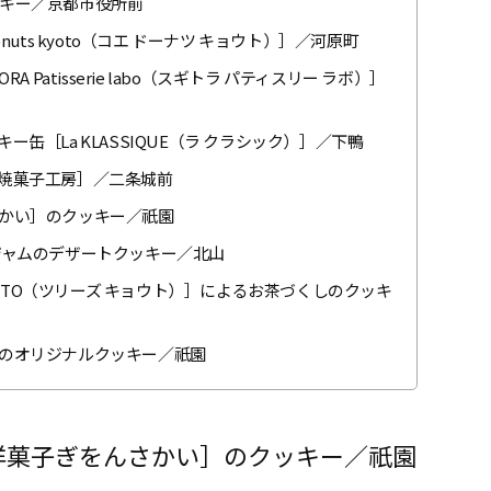
キー／京都市役所前
uts kyoto（コエ ドーナツ キョウト）］／河原町
Patisserie labo（スギトラ パティスリー ラボ）］
缶［La KLASSIQUE（ラ クラシック）］／下鴨
焼菓子工房］／二条城前
かい］のクッキー／祇園
ジャムのデザートクッキー／北山
KYOTO（ツリーズ キョウト）］によるお茶づくしのクッキ
のオリジナルクッキー／祇園
洋菓子ぎをんさかい］のクッキー／祇園