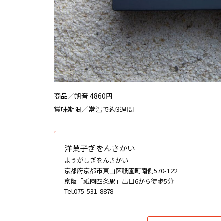
商品／朔音 4860円
賞味期限／常温で約3週間
洋菓子ぎをんさかい
ようがしぎをんさかい
京都府京都市東山区祇園町南側570-122
京阪「祇園四条駅」出口6から徒歩5分
Tel.075-531-8878