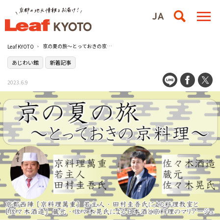
京の夏の旅～とっておきの京料理～日本酒と京料理のマリアージュイベントが8月19日（土）開催
Leaf KYOTO
あじわい館
新着記事
2023.6.9