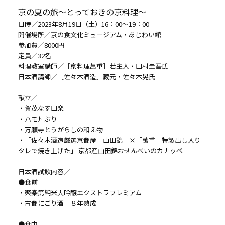
京の夏の旅～とっておきの京料理～
日時／2023年8月19日（土）16：00～19：00
開催場所／京の食文化ミュージアム・あじわい館
参加費／8000円
定員／32名
料理教室講師／［京料理萬重］若主人・田村圭吾氏
日本酒講師／［佐々木酒造］蔵元・佐々木晃氏
献立／
・賀茂なす田楽
・ハモ丼ぶり
・万願寺とうがらしの和え物
・「佐々木酒造厳選京都産 山田錦」×「萬重 特製出し入り
タレで焼き上げた」 京都産山田錦おせんべいのカナッペ
日本酒試飲内容／
●食前
・聚楽第純米大吟醸エクストラプレミアム
・古都にごり酒 ８年熟成
●食中