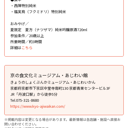
・西陣特別純米
・福実鳥（フクミドリ）特別純米
おみやげ／
夏限定 夏方（ナツザマ）純米吟醸原酒720ml
参加条件／20歳以上
所要時間／約3時間
詳細は
こちら
京の食文化ミュージアム・あじわい館
きょうのしょくぶんかミュージアム・あじわいかん
京都府京都市下京区中堂寺南町130 京都青果センタービル3F
JR「丹波口駅」から徒歩5分
Tel.075-321-8680
https://www.kyo-ajiwaikan.com/
※掲載内容は変更となる場合があります。最新情報は各店舗・施設へ直接お
問い合わせください。