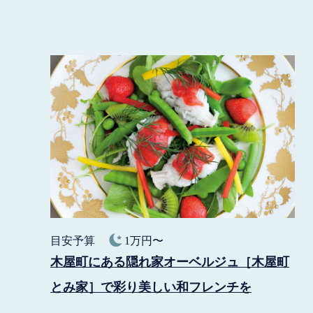
目安予算
1万円〜
木屋町にある隠れ家オーベルジュ［木屋町
とみ家］で彩り美しい和フレンチを