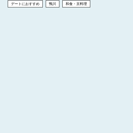
デートにおすすめ
鴨川
和食・京料理