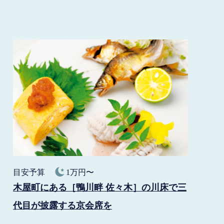
目安予算
1万円〜
木屋町にある［鴨川畔 佐々木］の川床で三
代目が披露する京会席を