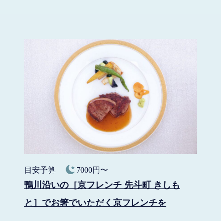
目安予算
7000円〜
鴨川沿いの［京フレンチ 先斗町 きしも
と］でお箸でいただく京フレンチを