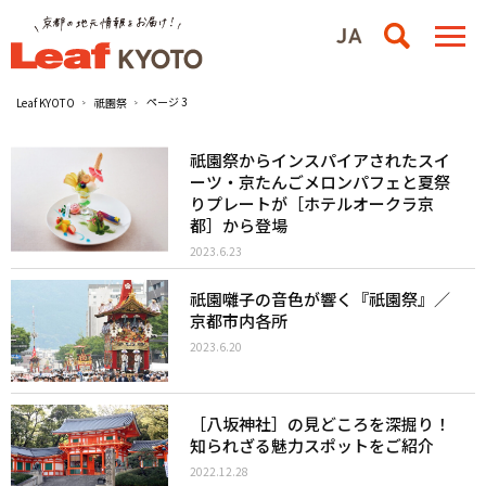
ページ 3
Leaf KYOTO
祇園祭
祇園祭からインスパイアされたスイ
ーツ・京たんごメロンパフェと夏祭
りプレートが［ホテルオークラ京
都］から登場
2023.6.23
祇園囃子の音色が響く『祇園祭』／
京都市内各所
2023.6.20
［八坂神社］の見どころを深掘り！
知られざる魅力スポットをご紹介
2022.12.28