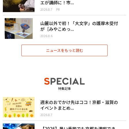
エが講師に！市...
2026.8.7
PR
山麓以外で初！「大文字」の護摩木受付
が［みやこめっ...
2026.8.6
ニュースをもっと読む
特集記事
週末のおでかけ先はココ！京都・滋賀の
イベントまとめ...
2026.8.7
【2026】暑い季節でも京都を満喫でき