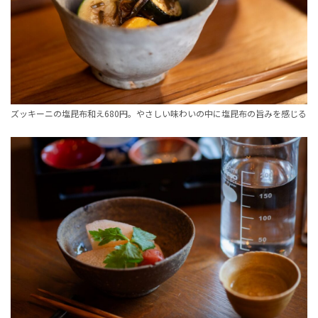
ズッキーニの塩昆布和え680円。やさしい味わいの中に塩昆布の旨みを感じる