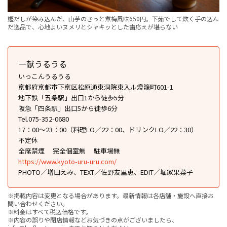
鰹だしが染み込んだ、山芋のさっと煮梅風味650円。下茹でして炊く手の込ん
だ逸品で、心地よいヌメリとシャキッとした歯応えが堪らない
一献うるうる
いっこんうるうる
京都府京都市下京区松原通東洞院東入ル燈籠町601-1
地下鉄「五条駅」出口1から徒歩5分
阪急「四条駅」出口5から徒歩6分
Tel.075-352-0680
17：00～23：00（料理LO／22：00、ドリンクLO／22：30）
不定休
全席禁煙
完全個室無
駐車場無
https://www.kyoto-uru-uru.com/
PHOTO／増田えみ、TEXT／佐野友里恵、EDIT／堀家果菜子
※掲載内容は変更となる場合があります。最新情報は各店舗・施設へ直接お
問い合わせください。
※料金はすべて税込価格です。
※内容の誤りや閉店情報などお気づきの点がございましたら、