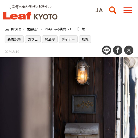
四条にある街角レトロ［一献うるうる（いっこんうるうる）］で日本酒とおばんざいを
Leaf KYOTO
店舗紹介
新着記事
カフェ
居酒屋
ディナー
烏丸
2024.8.19