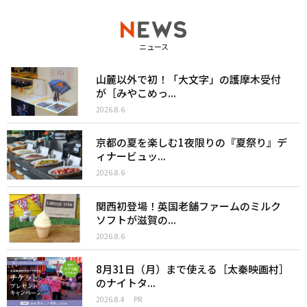
ニュース
山麓以外で初！「大文字」の護摩木受付
が［みやこめっ...
2026.8.6
京都の夏を楽しむ1夜限りの『夏祭り』デ
ィナービュッ...
2026.8.6
関西初登場！英国老舗ファームのミルク
ソフトが滋賀の...
2026.8.6
8月31日（月）まで使える［太秦映画村］
のナイトタ...
2026.8.4
PR