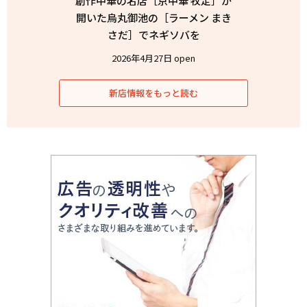
創作中華の名店［京中華 牧定］が
開いた烏丸御池の［ラーメン まき
さだ］でネギソバを
2026年4月27日 open
新店情報をもっと読む