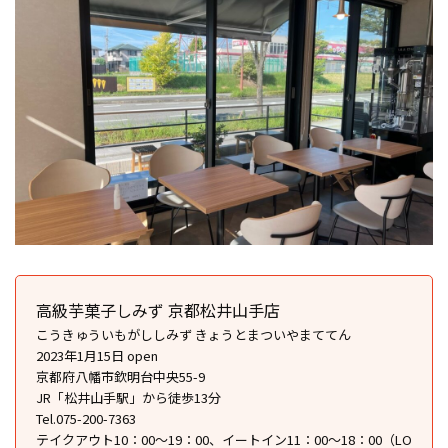
高級芋菓子しみず 京都松井山手店
こうきゅういもがししみず きょうとまついやまててん
2023年1月15日 open
京都府八幡市欽明台中央55-9
JR「松井山手駅」から徒歩13分
Tel.075-200-7363
テイクアウト10：00～19：00、イートイン11：00～18：00（LO