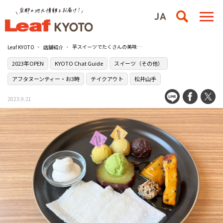
芋スイーツでたくさんの美味しいを届ける［高級芋菓子しみず 京都松井山手店］
Leaf KYOTO
店舗紹介
2023年OPEN
KYOTO Chat Guide
スイーツ（その他）
アフタヌーンティー・お3時
テイクアウト
松井山手
2023.9.21