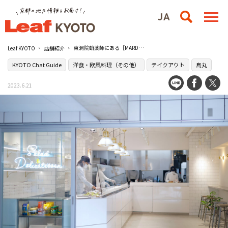
東洞院蛸薬師にある［MARDELI］のデリで日常にちょっとした特別を
Leaf KYOTO
店舗紹介
KYOTO Chat Guide
洋食・欧風料理（その他）
テイクアウト
烏丸
2023.6.21