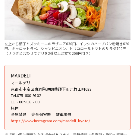
左上から茄子とズッキーニのラザニア630円、イワシのハーブパン粉焼き620
円、キャロットラペ、シャンピニオン、トリコロールトマトのサラダ700円
（サラダと合わせてデリを2種以上注文で200円引き）
MARDELI
マールデリ
京都市中京区東洞院通蛸薬師下ル元竹田町633
Tel.075-600-9102
11：00～18：00
無休
全席禁煙
完全個室無
駐車場無
https://www.instagram.com/mardeli_kyoto/
※掲載内容は変更となる場合があります。最新情報は各店舗・施設へ直接お