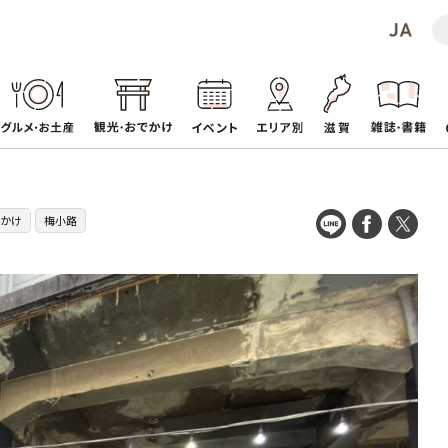
かけ
梅小路