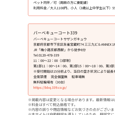
ペット同伴／可（周囲の方に要配慮）
利用料金／大人1100円、小人（3歳以上中学生以下）5
バーベキューコート339
バーベキューコートサザンガキュウ
京都府京都市下京区朱雀宝蔵町74 三三九ビルANNEX 1
JR「梅小路京都西駅」から徒歩6分
Tel.0120-478-339
11：00～22：00（3部制）
第1部11：00〜14：00、第2部15：00〜18：00、第3部1
※受付開始は15分前より、当日の空き状況により延長
全席禁煙
完全個室無
駐車場無
無料駐輪場有（30台）
https://bbq.339.co.jp/
※掲載内容は変更となる場合があります。最新情報は
※料金はすべて税込価格です。
※内容の誤りや閉店情報などお気づきの点がございましたら、i
※本サイトは自動翻訳を導入しているため、翻訳文に