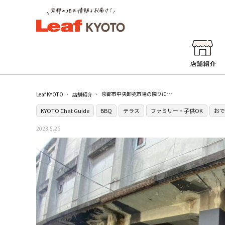
京都市中央卸売市場の隣りにある話題のBBQスポット［バーベキューコート339］
Leaf KYOTO
店舗紹介
KYOTO Chat Guide
BBQ
テラス
ファミリー・子供OK
おで
2023.5.26