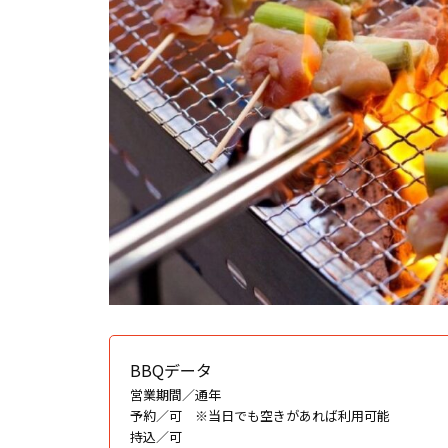
BBQデータ
営業期間／通年
予約／可 ※当日でも空きがあれば利用可能
持込／可