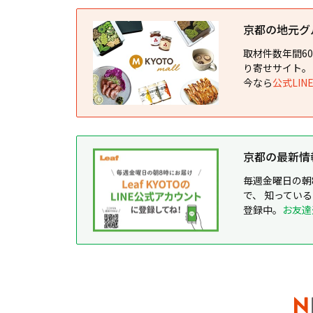
京都の地元グルメ
取材件数年間6
り寄せサイト。
今なら
公式LI
京都の最新情報が
毎週金曜日の朝
で、 知ってい
登録中。
お友達