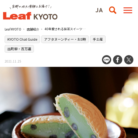
40年愛される抹茶スイーツが自慢！百万遍の茶販売店［竹村玉翠園］
Leaf KYOTO
店舗紹介
KYOTO Chat Guide
アフタヌーンティー・お3時
手土産
出町柳・百万遍
2021.11.25