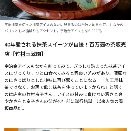
宇治抹茶を使った抹茶アイスのなかに見えるのは丹波大納言小豆。もなかの
パリッとした歯触りもアクセント。宇治金アイスもなか330円。
40年愛される抹茶スイーツが自慢！百万遍の茶販売
店［竹村玉翠園］
宇治金アイスもなかを割ってみて、ぎっしり詰まった抹茶アイ
スにびっくり。ひと口食べてみると程良い苦みがあり、濃厚な
のにさっぱりとした後味に再び驚くことになる。「加工用抹
茶ではなく、お薄で飲む抹茶を使っていますからね」と話す
のは店主の竹村京子さん。アイスの甘みに負けない濃さと爽
やかさをと京子さんの父が40年前に試行錯誤。以来人気の看
板商品だ。