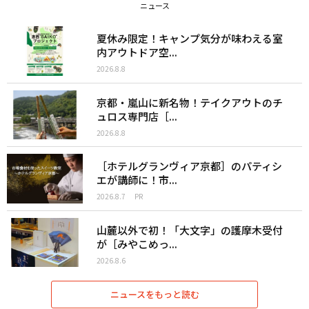
ニュース
夏休み限定！キャンプ気分が味わえる室
内アウトドア空...
2026.8.8
京都・嵐山に新名物！テイクアウトのチ
ュロス専門店［...
2026.8.8
［ホテルグランヴィア京都］のパティシ
エが講師に！市...
2026.8.7
PR
山麓以外で初！「大文字」の護摩木受付
が［みやこめっ...
2026.8.6
ニュースをもっと読む