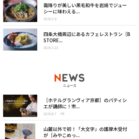
霜降りが美しい黒毛和牛を岩焼でジュー
シーに味わえる...
2026.2.6
四条大橋周辺にあるカフェレストラン［B
STORE...
2026.3.22
ニュース
［ホテルグランヴィア京都］のパティシ
エが講師に！市...
2026.8.7
PR
山麓以外で初！「大文字」の護摩木受付
が［みやこめっ...