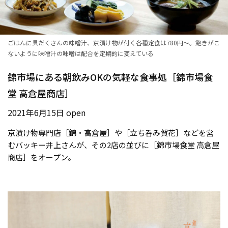
ごはんに具だくさんの味噌汁、京漬け物が付く各種定食は780円〜。飽きがこ
ないように味噌汁の味噌は配合を定期的に変えている
錦市場にある朝飲みOKの気軽な食事処［錦市場食
堂 高倉屋商店］
2021年6月15日 open
京漬け物専門店［錦・高倉屋］や［立ち呑み賀花］などを営
むバッキー井上さんが、その2店の並びに［錦市場食堂 高倉屋
商店］をオープン。