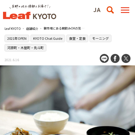
錦市場にある朝飲みOKの気軽な食事処［錦市場食堂 高倉屋商店］
Leaf KYOTO
店舗紹介
2021年OPEN
KYOTO Chat Guide
食堂・定食
モーニング
河原町・木屋町・先斗町
2021.6.16