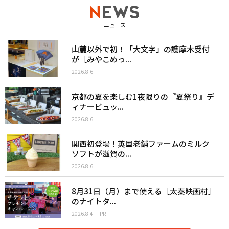
ニュース
山麓以外で初！「大文字」の護摩木受付
が［みやこめっ...
2026.8.6
京都の夏を楽しむ1夜限りの『夏祭り』デ
ィナービュッ...
2026.8.6
関西初登場！英国老舗ファームのミルク
ソフトが滋賀の...
2026.8.6
8月31日（月）まで使える［太秦映画村］
のナイトタ...
2026.8.4
PR