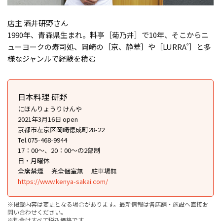
店主 酒井研野さん
1990年、青森県生まれ。料亭［菊乃井］で10年、そこからニ
ューヨークの寿司処、岡崎の［京、静華］や［LURRA˚］と多
様なジャンルで経験を積む
日本料理 研野
にほんりょうりけんや
2021年3月16日 open
京都市左京区岡崎徳成町28-22
Tel.075-468-9944
17：00～、20：00～の2部制
日・月曜休
全席禁煙
完全個室無
駐車場無
https://www.kenya-sakai.com/
※掲載内容は変更となる場合があります。最新情報は各店舗・施設へ直接お
問い合わせください。
※料金はすべて税込価格です。