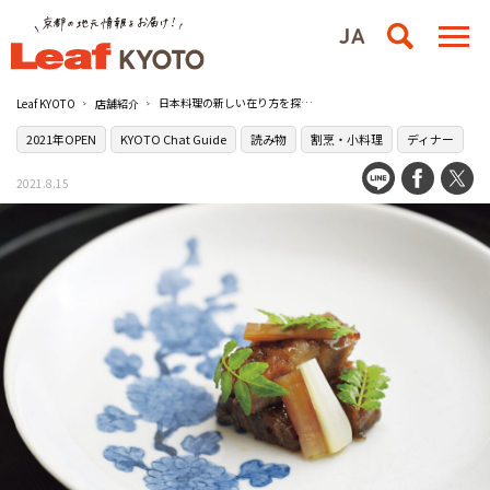
日本料理の新しい在り方を探究する［日本料理 研野］
Leaf KYOTO
店舗紹介
2021年OPEN
KYOTO Chat Guide
読み物
割烹・小料理
ディナー
2021.8.15