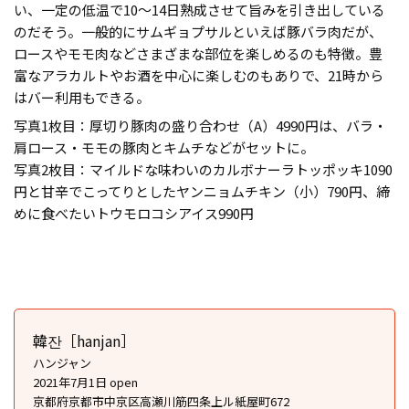
い、一定の低温で10〜14日熟成させて旨みを引き出している
のだそう。一般的にサムギョプサルといえば豚バラ肉だが、
ロースやモモ肉などさまざまな部位を楽しめるのも特徴。豊
富なアラカルトやお酒を中心に楽しむのもありで、21時から
はバー利用もできる。
写真1枚目：厚切り豚肉の盛り合わせ（A）4990円は、バラ・
肩ロース・モモの豚肉とキムチなどがセットに。
写真2枚目：マイルドな味わいのカルボナーラトッポッキ1090
円と甘辛でこってりとしたヤンニョムチキン（小）790円、締
めに食べたいトウモロコシアイス990円
韓잔［hanjan］
ハンジャン
2021年7月1日 open
京都府京都市中京区高瀬川筋四条上ル紙屋町672