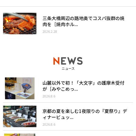
三条大橋周辺の路地奥でコスパ抜群の焼
肉を［焼肉ホル...
2026.2.28
ニュース
山麓以外で初！「大文字」の護摩木受付
が［みやこめっ...
2026.8.6
京都の夏を楽しむ1夜限りの『夏祭り』デ
ィナービュッ...
2026.8.6