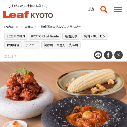
熟成豚肉のサムギョプサルが名物の［韓잔［hanjan］］で味わう最新韓流グルメ
Leaf KYOTO
店舗紹介
2021年OPEN
KYOTO Chat Guide
新着記事
焼肉・ホルモン
韓国料理
ディナー
河原町・木屋町・先斗町
2021.9.7