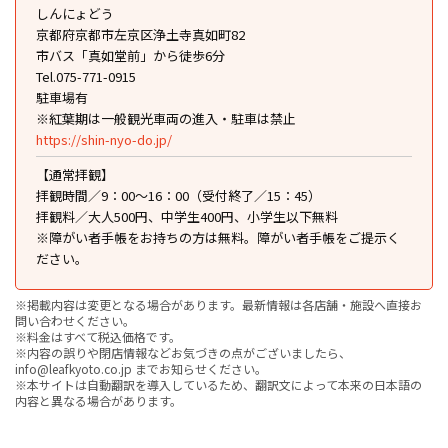
しんにょどう
京都府京都市左京区浄土寺真如町82
市バス「真如堂前」から徒歩6分
Tel.075-771-0915
駐車場有
※紅葉期は一般観光⾞両の進⼊・駐⾞は禁⽌
https://shin-nyo-do.jp/
【通常拝観】
拝観時間／9：00～16：00（受付終了／15：45）
拝観料／大人500円、中学生400円、小学生以下無料
※障がい者手帳をお持ちの方は無料。障がい者手帳をご提示く
ださい。
※掲載内容は変更となる場合があります。最新情報は各店舗・施設へ直接お
問い合わせください。
※料金はすべて税込価格です。
※内容の誤りや閉店情報などお気づきの点がございましたら、
info@leafkyoto.co.jp までお知らせください。
※本サイトは自動翻訳を導入しているため、翻訳文によって本来の日本語の
内容と異なる場合があります。