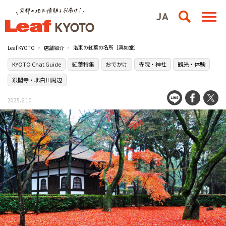
洛東の紅葉の名所［真如堂］
Leaf KYOTO
店舗紹介
KYOTO Chat Guide
紅葉特集
おでかけ
寺院・神社
観光・体験
銀閣寺・北白川周辺
2025.6.10