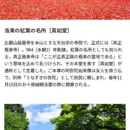
洛東の紅葉の名所［真如堂］
比叡山延暦寺を本山とする天台宗の寺院で、正式には［真正
極楽寺］。984（永観2）年創建。紅葉の名所としても知られ
る。真正極楽寺は「ここが正真正銘の極楽の霊地である」と
いう意味を込めて名づけられ、その本堂を表す［真如堂］が
通称として定着した。ご本尊の阿弥陀如来像は女人を救う仏
で、別称「うなずきの弥陀」として庶民に親しまれ、毎年11
月15日のお十夜結願法要の際に開扉される。