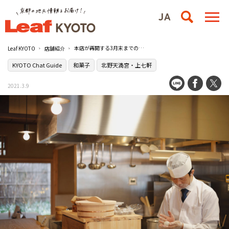
本店が再開する3月末までのお楽しみ[中村軒 北野茶店]
Leaf KYOTO
店舗紹介
KYOTO Chat Guide
和菓子
北野天満宮・上七軒
2021.3.9