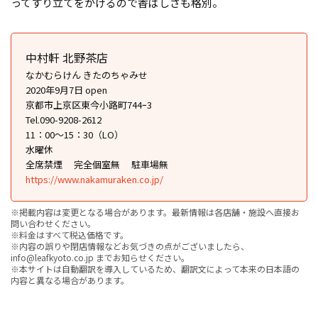
ってすり立てをかけるので香ばしさも格別。
中村軒 北野茶店
なかむらけん きたのちゃみせ
2020年9月7日 open
京都市上京区東今小路町744ｰ3
Tel.090-9208-2612
11：00～15：30（LO）
水曜休
全席禁煙
完全個室無
駐車場無
https://www.nakamuraken.co.jp/
※掲載内容は変更となる場合があります。最新情報は各店舗・施設へ直接お
問い合わせください。
※料金はすべて税込価格です。
※内容の誤りや閉店情報などお気づきの点がございましたら、
info@leafkyoto.co.jp までお知らせください。
※本サイトは自動翻訳を導入しているため、翻訳文によって本来の日本語の
内容と異なる場合があります。