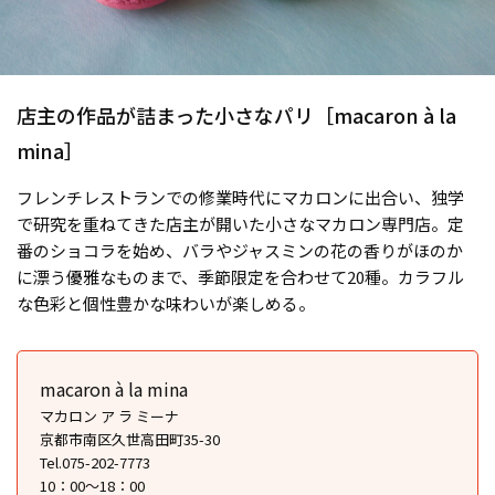
店主の作品が詰まった小さなパリ［macaron à la
mina］
フレンチレストランでの修業時代にマカロンに出合い、独学
で研究を重ねてきた店主が開いた小さなマカロン専門店。定
番のショコラを始め、バラやジャスミンの花の香りがほのか
に漂う優雅なものまで、季節限定を合わせて20種。カラフル
な色彩と個性豊かな味わいが楽しめる。
macaron à la mina
マカロン ア ラ ミーナ
京都市南区久世高田町35-30
Tel.075-202-7773
10：00～18：00