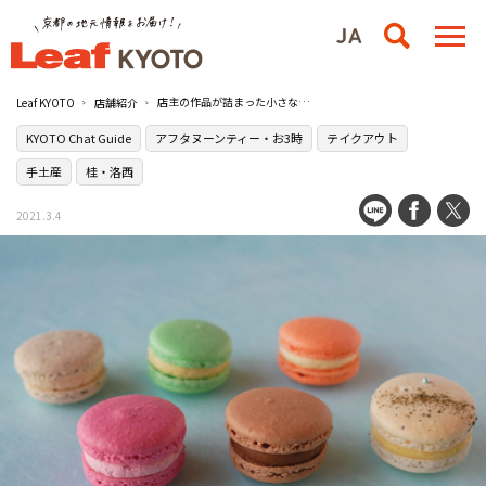
店主の作品が詰まった小さなパリ［macaron à la mina］
Leaf KYOTO
店舗紹介
KYOTO Chat Guide
アフタヌーンティー・お3時
テイクアウト
手土産
桂・洛西
2021.3.4