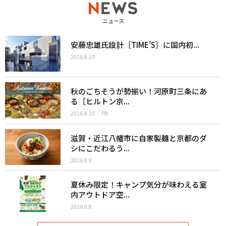
ニュース
安藤忠雄氏設計［TIME’S］に国内初...
2026.8.10
秋のごちそうが勢揃い！河原町三条にあ
る［ヒルトン京...
2026.8.10
PR
滋賀・近江八幡市に自家製麺と京都のダ
シにこだわるう...
2026.8.9
夏休み限定！キャンプ気分が味わえる室
内アウトドア空...
2026.8.8