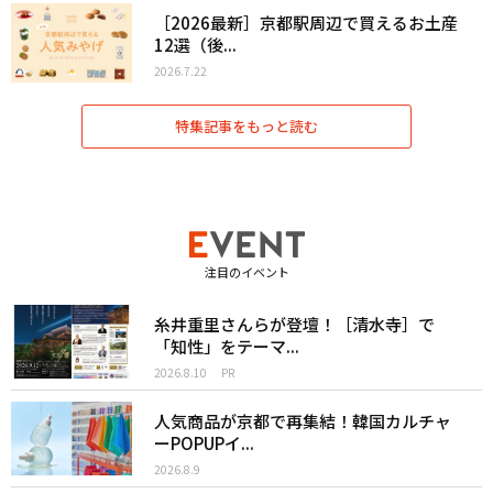
［2026最新］京都駅周辺で買えるお土産
12選（後...
2026.7.22
特集記事をもっと読む
注目のイベント
糸井重里さんらが登壇！［清水寺］で
「知性」をテーマ...
2026.8.10
PR
人気商品が京都で再集結！韓国カルチャ
ーPOPUPイ...
2026.8.9