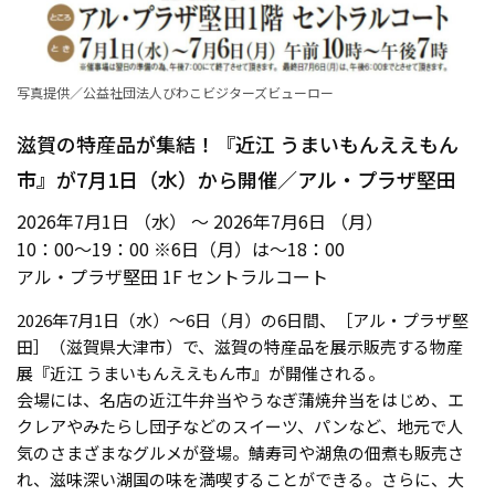
写真提供／公益社団法人びわこビジターズビューロー
滋賀の特産品が集結！『近江 うまいもんええもん
市』が7月1日（水）から開催／アル・プラザ堅田
2026年7月1日 （水） ～ 2026年7月6日 （月）
10：00〜19：00 ※6日（月）は〜18：00
アル・プラザ堅田 1F セントラルコート
2026年7月1日（水）〜6日（月）の6日間、［アル・プラザ堅
田］（滋賀県大津市）で、滋賀の特産品を展示販売する物産
展『近江 うまいもんええもん市』が開催される。
会場には、名店の近江牛弁当やうなぎ蒲焼弁当をはじめ、エ
クレアやみたらし団子などのスイーツ、パンなど、地元で人
気のさまざまなグルメが登場。鯖寿司や湖魚の佃煮も販売さ
れ、滋味深い湖国の味を満喫することができる。さらに、大