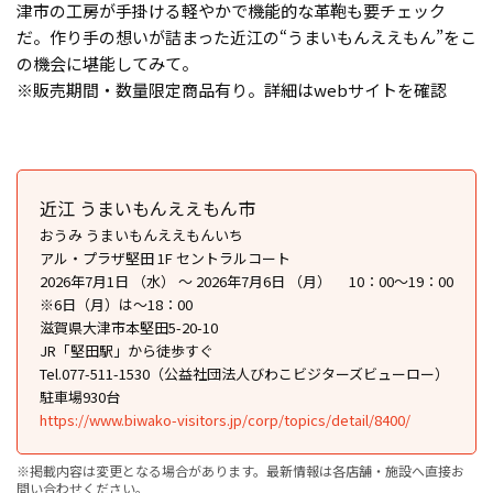
津市の工房が手掛ける軽やかで機能的な革鞄も要チェック
だ。作り手の想いが詰まった近江の“うまいもんええもん”をこ
の機会に堪能してみて。
※販売期間・数量限定商品有り。詳細はwebサイトを確認
近江 うまいもんええもん市
おうみ うまいもんええもんいち
アル・プラザ堅田 1F セントラルコート
2026年7月1日 （水） ～ 2026年7月6日 （月） 10：00〜19：00
※6日（月）は〜18：00
滋賀県大津市本堅田5-20-10
JR「堅田駅」から徒歩すぐ
Tel.077-511-1530（公益社団法人びわこビジターズビューロー）
駐車場930台
https://www.biwako-visitors.jp/corp/topics/detail/8400/
※掲載内容は変更となる場合があります。最新情報は各店舗・施設へ直接お
問い合わせください。