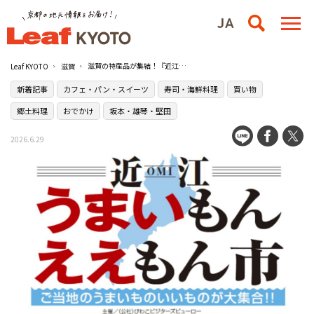
滋賀の特産品が集結！『近江 うまいもんええもん市』が7月1日（水）から開催／アル・プラザ堅田
Leaf KYOTO
滋賀
新着記事
カフェ・パン・スイーツ
寿司・海鮮料理
買い物
郷土料理
おでかけ
坂本・雄琴・堅田
2026.6.29