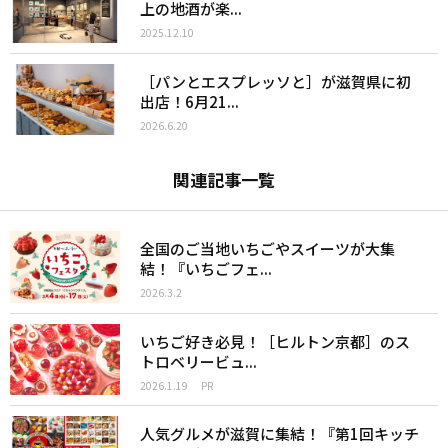
上の地酒が楽...
2025.12.10
［パンとエスプレッソと］が滋賀県に初
出店！6月21...
2026.6.20
関連記事一覧
全国のご当地いちごやスイーツが大集
結！『いちごフェ...
2026.3.2
いちご好き必見！［ヒルトン京都］のス
トロベリービュ...
2026.1.19
PR
人気グルメが滋賀に集結！『第1回キッチ