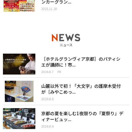
ンカーグラン...
2025.11.20
ニュース
［ホテルグランヴィア京都］のパティシ
エが講師に！市...
2026.8.7
PR
山麓以外で初！「大文字」の護摩木受付
が［みやこめっ...
2026.8.6
京都の夏を楽しむ1夜限りの『夏祭り』デ
ィナービュッ...
2026.8.6