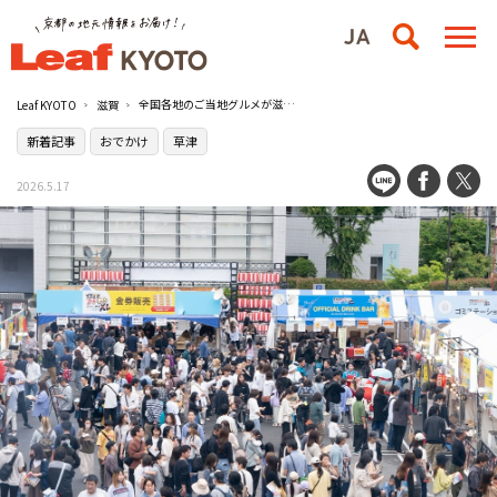
全国各地のご当地グルメが滋賀に集結『イナズマフードGPXL 2026 in草津』が開催／草津市立滋賀トヨタアリーナ
Leaf KYOTO
滋賀
新着記事
おでかけ
草津
2026.5.17