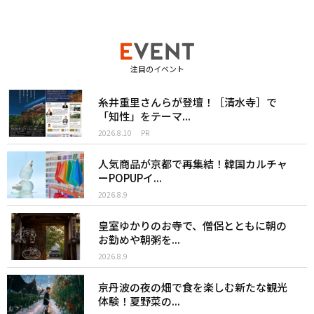
注目のイベント
糸井重里さんらが登壇！［清水寺］で
「知性」をテーマ...
2026.8.10
PR
人気商品が京都で再集結！韓国カルチャ
ーPOPUPイ...
2026.8.9
皇室ゆかりのお寺で、僧侶とともに朝の
お勤めや朝粥を...
2026.8.9
京丹波の夜の畑で食を楽しむ新たな観光
体験！夏野菜の...