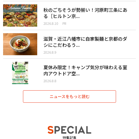
秋のごちそうが勢揃い！河原町三条にあ
る［ヒルトン京...
2026.8.10
PR
滋賀・近江八幡市に自家製麺と京都のダ
シにこだわるう...
2026.8.9
夏休み限定！キャンプ気分が味わえる室
内アウトドア空...
2026.8.8
ニュースをもっと読む
特集記事