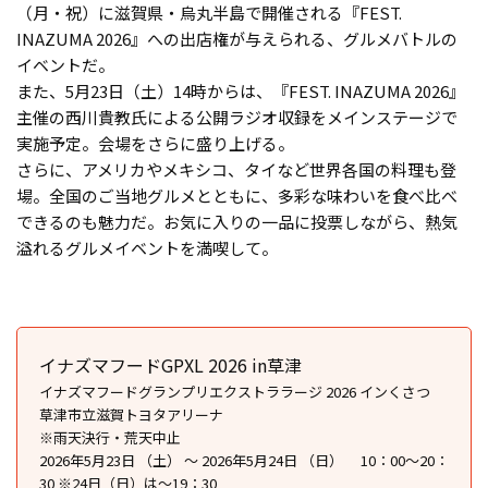
（月・祝）に滋賀県・烏丸半島で開催される『FEST.
INAZUMA 2026』への出店権が与えられる、グルメバトルの
イベントだ。
また、5月23日（土）14時からは、『FEST. INAZUMA 2026』
主催の西川貴教氏による公開ラジオ収録をメインステージで
実施予定。会場をさらに盛り上げる。
さらに、アメリカやメキシコ、タイなど世界各国の料理も登
場。全国のご当地グルメとともに、多彩な味わいを食べ比べ
できるのも魅力だ。お気に入りの一品に投票しながら、熱気
溢れるグルメイベントを満喫して。
イナズマフードGPXL 2026 in草津
イナズマフードグランプリエクストララージ 2026 インくさつ
草津市立滋賀トヨタアリーナ
※雨天決行・荒天中止
2026年5月23日 （土） ～ 2026年5月24日 （日） 10：00〜20：
30 ※24日（日）は〜19：30