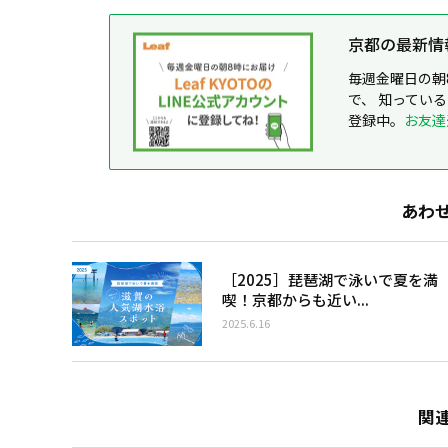
京都の最新情報が
毎週金曜日の朝
で、 知ってい
登録中。
お友達
あわ
［2025］琵琶湖で泳いで夏を満
喫！京都からも近い...
2025.6.16
関