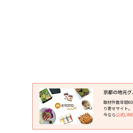
京都の地元グルメ
取材件数年間6
り寄せサイト。
今なら
公式LI