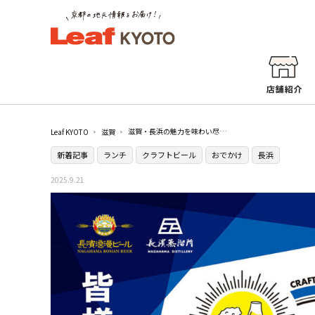
滋賀・長浜の魅力を味わい尽くすフードイベント『長濱フェス 2025』が開催／えきまちテラス長浜
Leaf KYOTO
滋賀
新着記事
ランチ
クラフトビール
おでかけ
長浜
2025.9.21