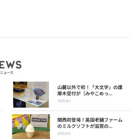
ニュース
山麓以外で初！「大文字」の護
摩木受付が［みやこめっ...
2026.8.6
関西初登場！英国老舗ファーム
のミルクソフトが滋賀の...
2026.8.6