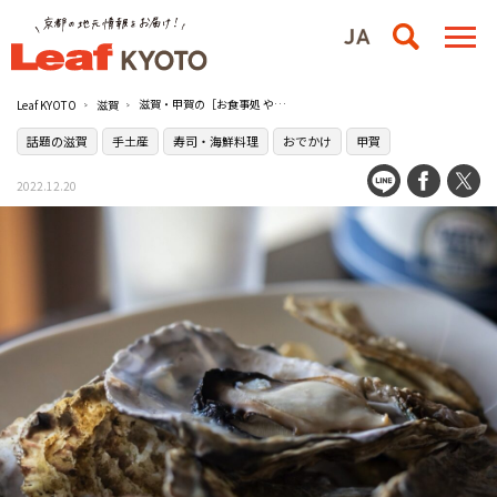
滋賀・甲賀の［お食事処 やまいち水産］は牡蠣など日本酒に合う海鮮が自慢の店
Leaf KYOTO
滋賀
話題の滋賀
手土産
寿司・海鮮料理
おでかけ
甲賀
2022.12.20