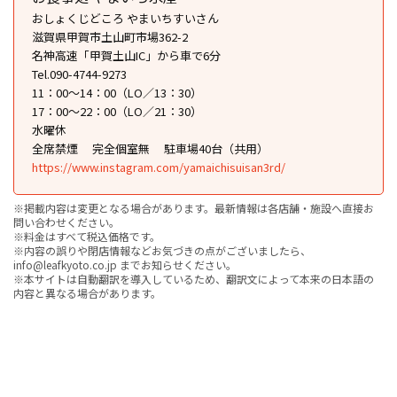
おしょくじどころ やまいちすいさん
滋賀県甲賀市土山町市場362-2
名神高速「甲賀土山IC」から車で6分
Tel.090-4744-9273
11：00～14：00（LO／13：30）
17：00～22：00（LO／21：30）
水曜休
全席禁煙
完全個室無
駐車場40台（共用）
https://www.instagram.com/yamaichisuisan3rd/
※掲載内容は変更となる場合があります。最新情報は各店舗・施設へ直接お
問い合わせください。
※料金はすべて税込価格です。
※内容の誤りや閉店情報などお気づきの点がございましたら、
info@leafkyoto.co.jp までお知らせください。
※本サイトは自動翻訳を導入しているため、翻訳文によって本来の日本語の
内容と異なる場合があります。