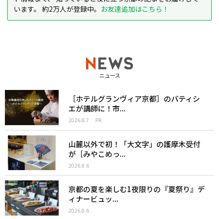
います。 約2万人が登録中。
お友達追加はこちら！
ニュース
［ホテルグランヴィア京都］のパティシ
エが講師に！市...
2026.8.7
PR
山麓以外で初！「大文字」の護摩木受付
が［みやこめっ...
2026.8.6
京都の夏を楽しむ1夜限りの『夏祭り』デ
ィナービュッ...
2026.8.6