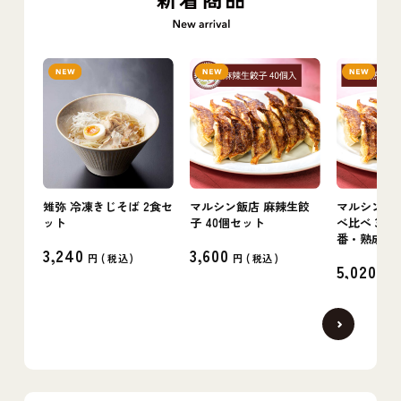
雉弥 冷凍きじそば 2食セ
マルシン飯店 麻辣生餃
マルシン飯店
ット
子 40個セット
べ比べ 3箱
番・熟成・
3,240
3,600
円 (
税込
)
円 (
税込
)
5,020
円 (