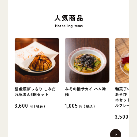
膳處漢ぽっちり しみだ
みその橋サカイ ハム冷
和菓子いけ
れ豚まん6個セット
麺
あそび（葛ス
本セット〜L
3,600
1,005
ルフレーバ
円 (
税込
)
円 (
税込
)
3,500
円 (