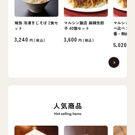
雉弥 冷凍きじそば 2食セ
マルシン飯店 麻辣生餃
マルシン飯店
ット
子 40個セット
べ比べ 3箱
番・熟成・
3,240
3,600
円 (
税込
)
円 (
税込
)
5,020
円 (