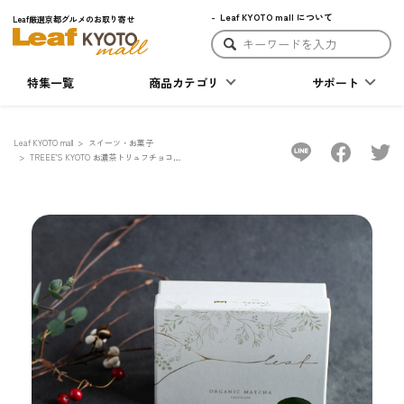
Leaf KYOTO mall について
Leaf厳選京都グルメのお取り寄せ
特集一覧
商品カテゴリ
サポート
Leaf KYOTO mall
スイーツ・お菓子
TREEE’S KYOTO お濃茶トリュフチョコレ
ート Leaf Edition