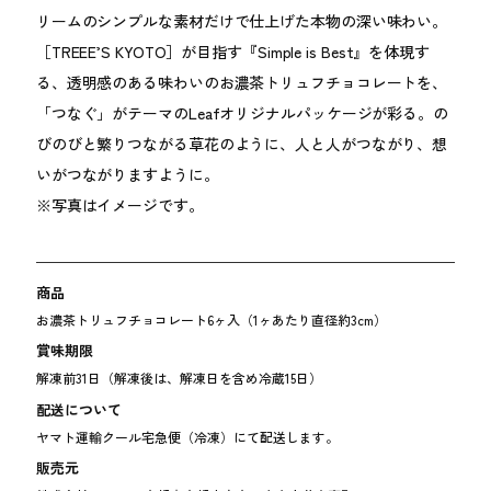
リームのシンプルな素材だけで仕上げた本物の深い味わい。
［TREEE’S KYOTO］が目指す『Simple is Best』を体現す
る、透明感のある味わいのお濃茶トリュフチョコレートを、
「つなぐ」がテーマのLeafオリジナルパッケージが彩る。の
びのびと繁りつながる草花のように、人と人がつながり、想
いがつながりますように。
※写真はイメージです。
商品
お濃茶トリュフチョコレート6ヶ入（1ヶあたり直径約3cm）
賞味期限
解凍前31日（解凍後は、解凍日を含め冷蔵15日）
配送について
ヤマト運輸クール宅急便（冷凍）にて配送します。
販売元