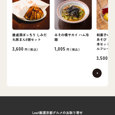
膳處漢ぽっちり しみだ
みその橋サカイ ハム冷
和菓子いけ
れ豚まん6個セット
麺
あそび（葛ス
本セット〜L
3,600
1,005
ルフレーバ
円 (
税込
)
円 (
税込
)
3,500
円 (
Leaf厳選京都グルメのお取り寄せ