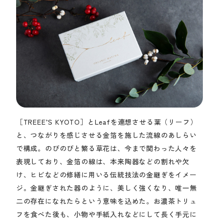
［TREEE’S KYOTO］とLeafを連想させる葉（リーフ）
と、つながりを感じさせる金箔を施した流線のあしらい
で構成。のびのびと繁る草花は、今まで関わった人々を
表現しており、金箔の線は、本来陶器などの割れや欠
け、ヒビなどの修繕に用いる伝統技法の金継ぎをイメー
ジ。金継ぎされた器のように、美しく強くなり、唯一無
二の存在になれたらという意味を込めた。お濃茶トリュ
フを食べた後も、小物や手紙入れなどにして長く手元に