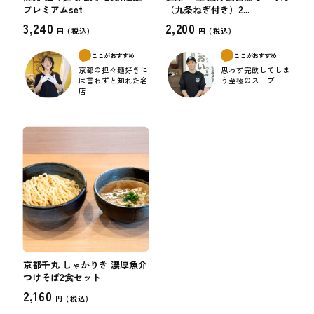
プレミアムset
（九条ねぎ付き）2...
3,240
2,200
円 (
税込)
円 (
税込)
ここがおすすめ
ここがおすすめ
京都の担々麺好きに
思わず完飲してしま
は言わずと知れた名
う至極のスープ
店
京都千丸 しゃかりき 濃厚魚介
つけそば2食セット
2,160
円 (
税込)