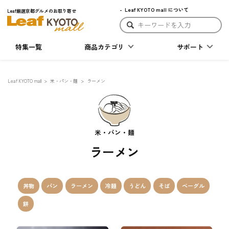
Leaf KYOTO mall について
Leaf厳選京都グルメのお取り寄せ
特集一覧
商品カテゴリ
サポート
Leaf KYOTO mall
米・パン・麺
ラーメン
米・パン・麺
ラーメン
丼物
パン
ラーメン
冷麺
うどん
そば
ベーグル
餅