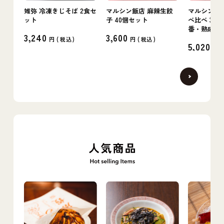
雉弥 冷凍きじそば 2食セ
マルシン飯店 麻辣生餃
マルシン飯店
ット
子 40個セット
べ比べ 3箱
番・熟成・
3,240
3,600
円 (
税込
)
円 (
税込
)
5,020
円 (