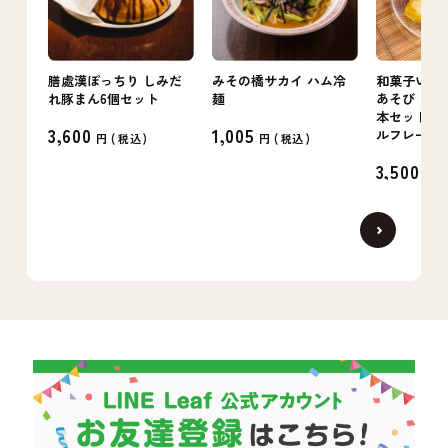
膳處漢ぽっちり しみだ
みその橋サカイ ハム冷
和菓子いけ
れ豚まん6個セット
麺
あそび（葛ス
本セット〜L
3,600
1,005
ルフレーバ
円 (
税込
)
円 (
税込
)
3,500
円 (