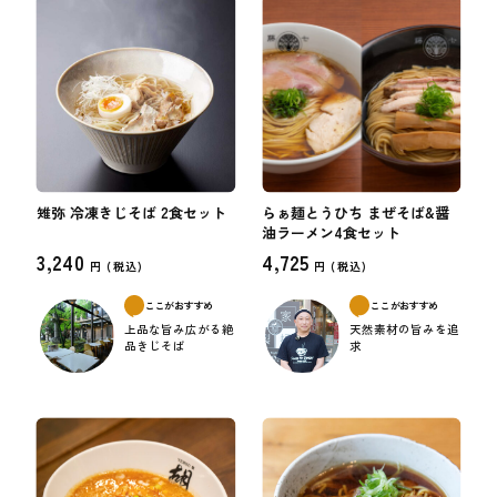
雉弥 冷凍きじそば 2食セット
らぁ麺とうひち まぜそば&醤
油ラーメン4食セット
3,240
4,725
円 (
税込)
円 (
税込)
ここがおすすめ
ここがおすすめ
上品な旨み広がる絶
天然素材の旨みを追
品きじそば
求