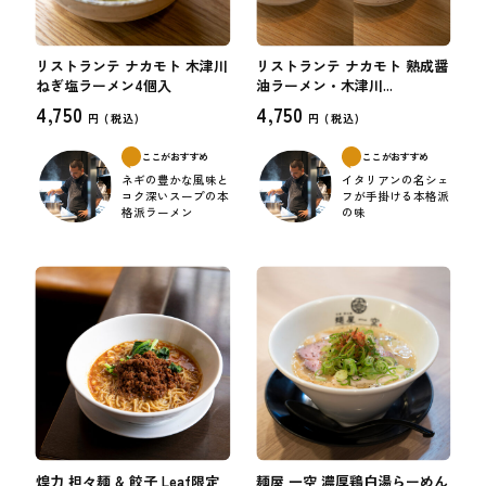
リストランテ ナカモト 木津川
リストランテ ナカモト 熟成醤
ねぎ塩ラーメン4個入
油ラーメン・木津川...
4,750
4,750
円 (
税込)
円 (
税込)
ここがおすすめ
ここがおすすめ
ネギの豊かな風味と
イタリアンの名シェ
コク深いスープの本
フが手掛ける本格派
格派ラーメン
の味
煌力 担々麺 & 餃子 Leaf限定
麺屋 一空 濃厚鶏白湯らーめん