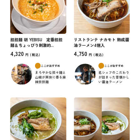
担担麺 胡 YEBISU 定番担担
リストランテ ナカモト 熟成醤
麺＆ちょっぴり刺激的...
油ラーメン4個入
4,320
4,750
円 (
税込)
円 (
税込)
ここがおすすめ
ここがおすすめ
まろやかな担々麺と
名シェフのこだわり
山椒が爽快に香る麻
が詰まった昔懐かし
辣担担麺
い醤油ラーメン