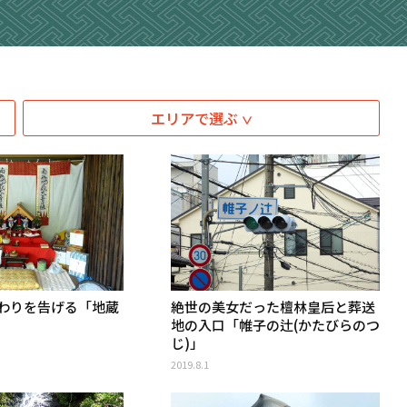
エリアで選ぶ
わりを告げる「地蔵
絶世の美女だった檀林皇后と葬送
地の入口「帷子の辻(かたびらのつ
じ)」
2019.8.1