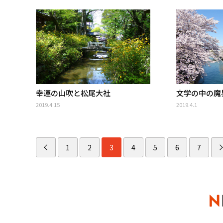
幸運の山吹と松尾大社
文学の中の魔
2019.4.15
2019.4.1
1
2
3
4
5
6
7