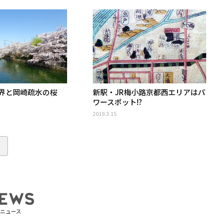
界と岡崎疏水の桜
新駅・JR梅小路京都西エリアはパ
ワースポット!?
2019.3.15
ニュース