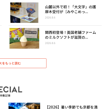
山麓以外で初！「大文字」の護
摩木受付が［みやこめっ...
2026.8.6
関西初登場！英国老舗ファーム
のミルクソフトが滋賀の...
2026.8.6
スをもっと読む
特集記事
【2026】暑い季節でも京都を満