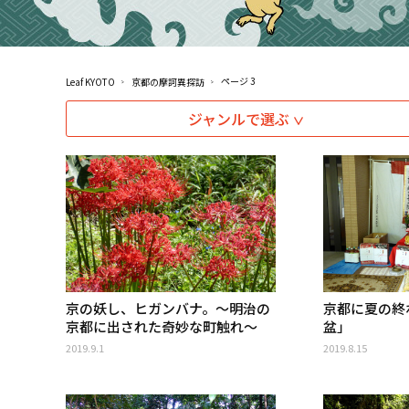
ページ 3
Leaf KYOTO
京都の摩訶異探訪
ジャンルで選ぶ
京の妖し、ヒガンバナ。～明治の
京都に夏の終
京都に出された奇妙な町触れ～
盆」
2019.9.1
2019.8.15