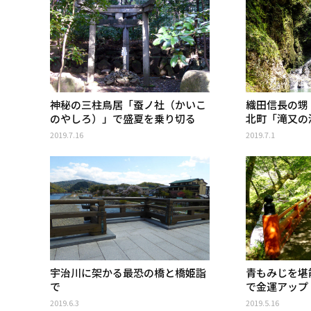
神秘の三柱鳥居「蚕ノ社（かいこ
織田信長の甥
のやしろ）」で盛夏を乗り切る
北町「滝又の
2019.7.16
2019.7.1
宇治川に架かる最恐の橋と橋姫詣
青もみじを堪
で
で金運アップ
2019.6.3
2019.5.16