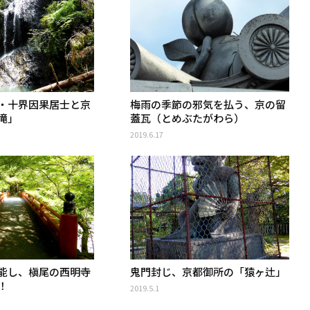
・十界因果居士と京
梅雨の季節の邪気を払う、京の留
滝」
蓋瓦（とめぶたがわら）
2019.6.17
能し、槇尾の西明寺
鬼門封じ、京都御所の「猿ヶ辻」
！
2019.5.1