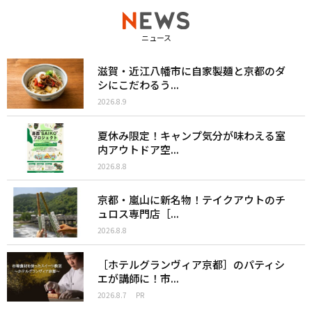
ニュース
滋賀・近江八幡市に自家製麺と京都のダ
シにこだわるう...
2026.8.9
夏休み限定！キャンプ気分が味わえる室
内アウトドア空...
2026.8.8
京都・嵐山に新名物！テイクアウトのチ
ュロス専門店［...
2026.8.8
［ホテルグランヴィア京都］のパティシ
エが講師に！市...
2026.8.7
PR